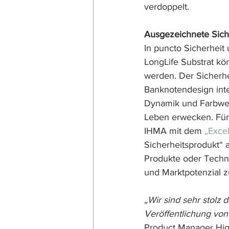
verdoppelt. 
Ausgezeichnete Sich
In puncto Sicherheit
LongLife Substrat kö
werden. Der Sicherhei
Banknotendesign inte
Dynamik und Farbwec
Leben erwecken. Für
IHMA mit dem 
„Exce
Sicherheitsprodukt“ 
Produkte oder Techni
und Marktpotenzial z
„Wir sind sehr stolz 
Veröffentlichung von
Product Manager High