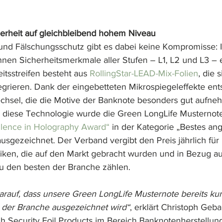
erheit auf gleichbleibend hohem Niveau
 und Fälschungsschutz gibt es dabei keine Kompromisse:
nnen Sicherheitsmerkmale aller Stufen – L1, L2 und L3 – 
tsstreifen besteht aus 
RollingStar-LEAD-Mix-Folien
, die 
grieren. Dank der eingebetteten Mikrospiegeleffekte ent
hsel, die die Motive der Banknote besonders gut aufn
 diese Technologie wurde die Green LongLife Musternote
llence in Holography Award“
in der Kategorie „Bestes an
ausgezeichnet. Der Verband vergibt den Preis jährlich fü
ken, die auf den Markt gebracht wurden und in Bezug auf
u den besten der Branche zählen. 
darauf, dass unsere Green LongLife Musternote bereits kur
 der Branche ausgezeichnet wird“
, erklärt Christoph Geba
 Security Foil Products im Bereich Banknotenherstellun