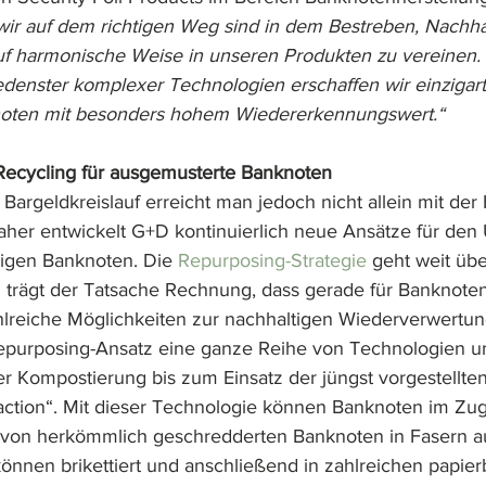
 wir auf dem richtigen Weg sind in dem Bestreben, Nachhal
uf harmonische Weise in unseren Produkten zu vereinen.
denster komplexer Technologien erschaffen wir einzigart
oten mit besonders hohem Wiedererkennungswert.“
Recycling für ausgemusterte Banknoten
Bargeldkreislauf erreicht man jedoch nicht allein mit der 
her entwickelt G+D kontinuierlich neue Ansätze für den
igen Banknoten. Die 
Repurposing-Strategie
 geht weit übe
 trägt der Tatsache Rechnung, dass gerade für Banknoten
lreiche Möglichkeiten zur nachhaltigen Wiederverwertun
epurposing-Ansatz eine ganze Reihe von Technologien un
r Kompostierung bis zum Einsatz der jüngst vorgestellte
action“. Mit dieser Technologie können Banknoten im Zug
 von herkömmlich geschredderten Banknoten in Fasern au
önnen brikettiert und anschließend in zahlreichen papier