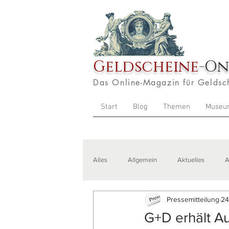
Geldscheine
-On
Das Online-Magazin für Geldsc
Start
Blog
Themen
Museu
Alles
Allgemein
Aktuelles
A
Pressemitteilung
24
Veranstaltungen
Zitate
Aus
G+D erhält Au