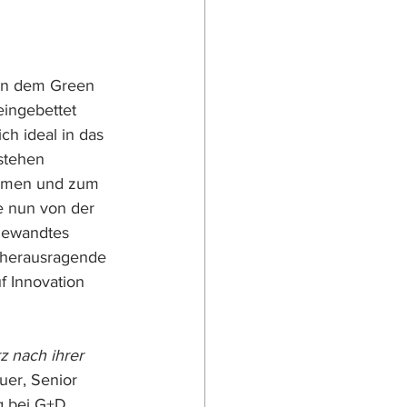
 In dem Green 
eingebettet 
sich ideal in das 
stehen 
ehmen und zum 
 nun von der 
gewandtes 
r herausragende 
 Innovation 
z nach ihrer 
uer, Senior 
g bei G+D. 