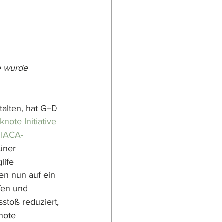
e wurde 
alten, hat G+D 
note Initiative
 
IACA-
üner 
life 
en nun auf ein 
fen und 
stoß reduziert, 
note 