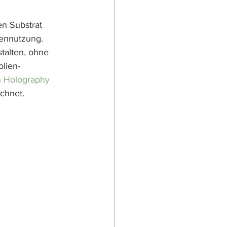
n Substrat 
ennutzung. 
talten, ohne 
lien-
n Holography 
chnet.