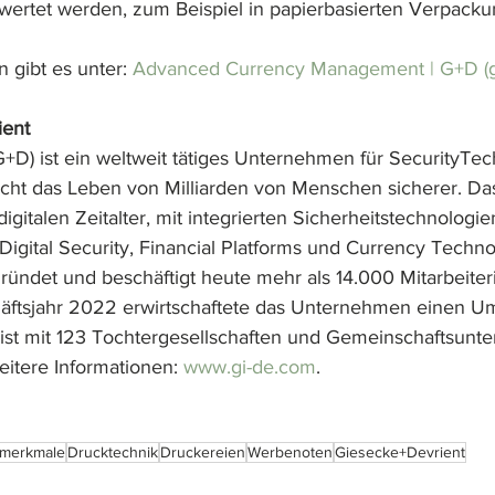
wertet werden, zum Beispiel in papierbasierten Verpack
 gibt es unter: 
Advanced Currency Management | G+D (g
ient
+D) ist ein weltweit tätiges Unternehmen für SecurityTech
ht das Leben von Milliarden von Menschen sicherer. D
igitalen Zeitalter, mit integrierten Sicherheitstechnologien
Digital Security, Financial Platforms und Currency Techno
ndet und beschäftigt heute mehr als 14.000 Mitarbeiter
häftsjahr 2022 erwirtschaftete das Unternehmen einen U
 ist mit 123 Tochtergesellschaften und Gemeinschaftsunt
itere Informationen: 
www.gi-de.com
.​
smerkmale
Drucktechnik
Druckereien
Werbenoten
Giesecke+Devrient