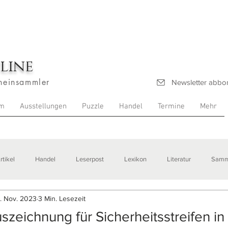
line
heinsammler
Newsletter abbo
m
Ausstellungen
Puzzle
Handel
Termine
Mehr
rtikel
Handel
Leserpost
Lexikon
Literatur
Samm
. Nov. 2023
3 Min. Lesezeit
stellungen
szeichnung für Sicherheitsstreifen in