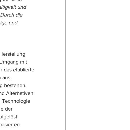
tigkeit und 
 Durch die 
ige und 
Herstellung 
 Umgang mit 
r das etablierte 
 aus 
g bestehen. 
d Alternativen 
n Technologie 
e der 
fgelöst 
basierten 