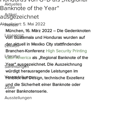
Aktuelles
Banknote of the Year“
Artikel
ausgezeichnet
Aktualisiert:
5. Mai 2022
Handel
München, 16. März 2022 – Die Gedenknoten 
Leserpost
von Guatemala und Honduras wurden auf 
der aktuell in Mexiko City stattfindenden 
Lexikon
Branchen-Konferenz 
High Security Printing 
Literatur
Latin America
 als „Regional Banknote of the 
Year“ ausgezeichnet. Die Auszeichnung 
Sammlungen
würdigt herausragende Leistungen im 
Veranstaltungen
Hinblick auf Design, technische Exzellenz 
und die Sicherheit einer Banknote oder 
Zitate
einer Banknotenserie. 
Ausstellungen