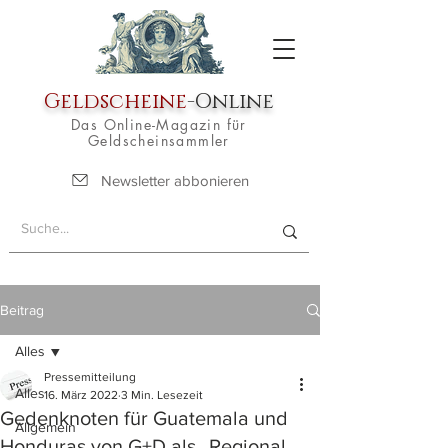
Geldscheine
-Online
Das Online-Magazin für
Geldscheinsammler
Newsletter abbonieren
Beitrag
Alles
Pressemitteilung
Alles
16. März 2022
3 Min. Lesezeit
Gedenknoten für Guatemala und
Allgemein
Honduras von G+D als „Regional