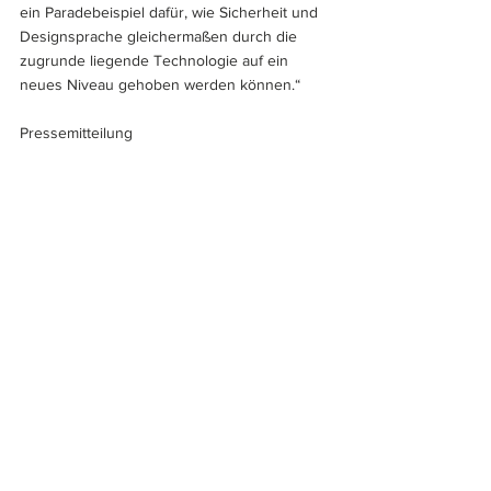
ein Paradebeispiel dafür, wie Sicherheit und 
Designsprache gleichermaßen durch die 
zugrunde liegende Technologie auf ein 
neues Niveau gehoben werden können.“
Pressemitteilung
Über Giesecke+Devrient
Giesecke+Devrient (G+D) ist ein weltweit 
tätiger Konzern für Sicherheitstechnologie 
mit Hauptsitz in München. Als Partner von 
Organisationen mit höchsten Ansprüchen 
schafft G+D mit seinen Lösungen Vertrauen 
und sichert essentielle Werte. Die innovative 
Technologie des Unternehmens schützt 
physisches und digitales Bezahlen, die 
Konnektivität von Menschen und Maschinen, 
die Identität von Personen und Objekten 
sowie digitale Infrastrukturen und 
vertrauliche Daten.