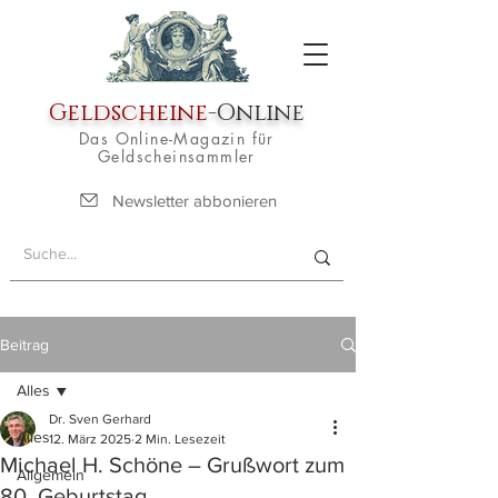
Geldscheine
-Online
Das Online-Magazin für
Geldscheinsammler
Newsletter abbonieren
Beitrag
Alles
Dr. Sven Gerhard
Alles
12. März 2025
2 Min. Lesezeit
Michael H. Schöne – Grußwort zum
Allgemein
80. Geburtstag