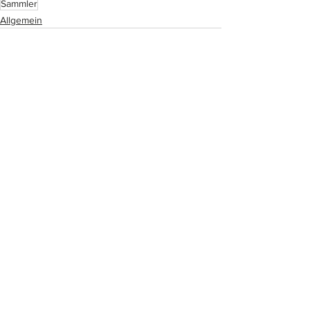
Sammler
Allgemein
Alle ansehen
Ähnliche Beiträge