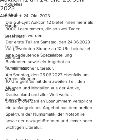
Aktuelles
2023
Artikel
Aktualisiert:
24. Okt. 2023
Die Gut-Lynt Auktion 12 bietet Ihnen mehr als 
Handel
3000 Losnummern, die an zwei Tagen 
versteigert werden.
Leserpost
Der erste Teil am Samstag, den 24.06.2023 
Lexikon
zur gewohnten Stunde ab 10 Uhr beinhaltet 
eine bedeutende Spezialabteilung 
Literatur
Banknoten sowie ein Angebot an 
Sammlungen
numismatischer Literatur.
Am Sonntag, den 25.06.2023 ebenfalls um 
Veranstaltungen
10 Uhr geht es mit dem zweiten Teil, den 
Münzen und Medaillen aus der Antike, 
Zitate
Deutschland und aller Welt weiter. 
Ausstellungen
Diese große Zahl an Losnummern verspricht 
ein umfangreiches Angebot aus dem breiten 
Spektrum der Numismatik, der Notaphilie 
sowie der dazugehörenden und immer noch 
wichtigen Literatur.