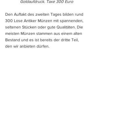
Goldaufdruck. Taxe 300 Euro
Den Auftakt des zweiten Tages bilden rund 
300 Lose Antiker Münzen mit spannenden, 
seltenen Stücken oder gute Qualitäten. Die 
meisten Münzen stammen aus einem alten 
Bestand und es ist bereits der dritte Teil, 
den wir anbieten dürfen.
Ein Schwerpunkt für die große Zahl an 
Deutschen Münzen und Medaillen ist schwer 
zu nennen. Es gibt mittelalterliche Pfennige 
und Brakteaten, Kleinmünzen zahlreicher 
Staaten, besonders Taler aus 1500-1800, 
eine attraktive Serie Preußen und Westfalen 
aus der Zeit vor der Reichsgründung in 
breiter Auswahl. Und auch dieses Mal finden 
die Freunde der Nürnberger Numismatik 
interessante Münzen und Medaillen ab dem 
16 Jahrhundert.
Es folgt eine Abteilung von Reichsmünzen 
und die Deutschen Medaillen.