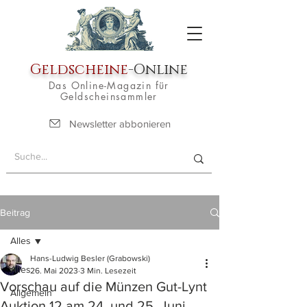
Geldscheine
-Online
Das Online-Magazin für
Geldscheinsammler
Newsletter abbonieren
Beitrag
Alles
Hans-Ludwig Besler (Grabowski)
Alles
26. Mai 2023
3 Min. Lesezeit
Vorschau auf die Münzen Gut-Lynt
Allgemein
Auktion 12 am 24. und 25. Juni