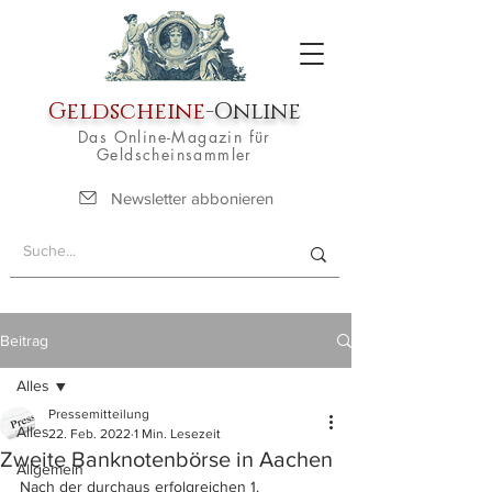
Geldscheine
-Online
Das Online-Magazin für
Geldscheinsammler
Newsletter abbonieren
Beitrag
Alles
Pressemitteilung
Alles
22. Feb. 2022
1 Min. Lesezeit
Zweite Banknotenbörse in Aachen
Allgemein
Nach der durchaus erfolgreichen 1. 