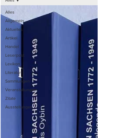
Alles
Alles
Allgemein
Aktuelles
Artikel
Handel
Leserpost
Lexikon
Literatur
Sammlungen
Veranstaltungen
Zitate
Ausstellungen