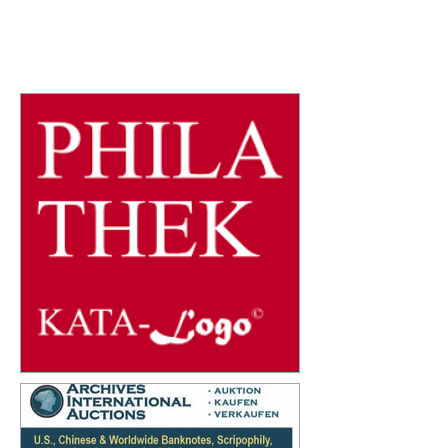
Ulf Lehmann: Notgeld Elbe-Elster Notgeld und
Geldersatz aus Papier in den ehemaligen
Kreisen Liebenwerda, Schweinitz und Torgau,...