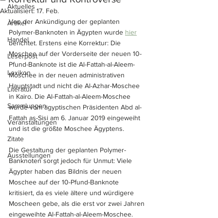
Aktuelles
Aktualisiert:
17. Feb.
Von der Ankündigung der geplanten 
Artikel
Polymer-Banknoten in Ägypten wurde 
hier
Handel
berichtet. Erstens eine Korrektur: Die 
Moschee auf der Vorderseite der neuen 10-
Leserpost
Pfund-Banknote ist die Al-Fattah-al-Aleem-
Lexikon
Moschee in der neuen administrativen 
Hauptstadt und nicht die Al-Azhar-Moschee 
Literatur
in Kairo. Die Al-Fattah-al-Aleem-Moschee 
Sammlungen
wurde vom ägyptischen Präsidenten Abd al-
Fattah as-Sisi am 6. Januar 2019 eingeweiht 
Veranstaltungen
und ist die größte Moschee Ägyptens.
Zitate
Die Gestaltung der geplanten Polymer-
Ausstellungen
Banknoten sorgt jedoch für Unmut: Viele 
Ägypter haben das Bildnis der neuen 
Moschee auf der 10-Pfund-Banknote 
kritisiert, da es viele ältere und würdigere 
Moscheen gebe, als die erst vor zwei Jahren 
eingeweihte Al-Fattah-al-Aleem-Moschee.