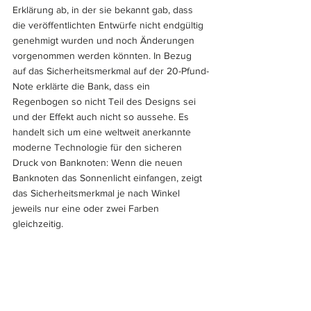
Erklärung ab, in der sie bekannt gab, dass 
die veröffentlichten Entwürfe nicht endgültig 
genehmigt wurden und noch Änderungen 
vorgenommen werden könnten. In Bezug 
auf das Sicherheitsmerkmal auf der 20-Pfund-
Note erklärte die Bank, dass ein 
Regenbogen so nicht Teil des Designs sei 
und der Effekt auch nicht so aussehe. Es 
handelt sich um eine weltweit anerkannte 
moderne Technologie für den sicheren 
Druck von Banknoten: Wenn die neuen 
Banknoten das Sonnenlicht einfangen, zeigt 
das Sicherheitsmerkmal je nach Winkel 
jeweils nur eine oder zwei Farben 
gleichzeitig.
Donald Ludwig (
polymernotes.com
)
Weltbanknoten
Bauwerke
Donald Ludwig
Afrika
Polymernoten
Pound
Sicherheitsmerkmale
Entwürfe
Politik
Ägypten