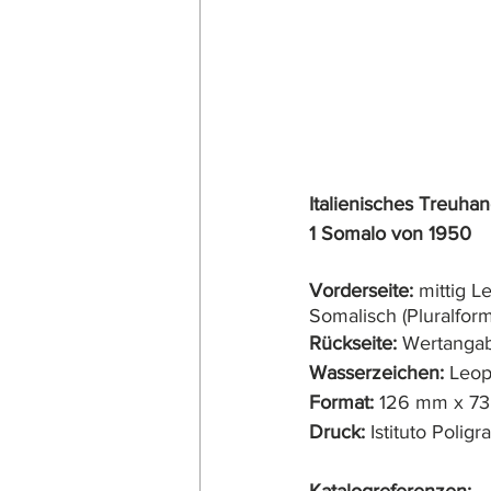
Italienisches Treuhan
1 Somalo von 1950
Vorderseite:
 mittig L
Somalisch (Pluralform
Rückseite: 
Wertangab
Wasserzeichen:
 Leo
Format:
 126 mm x 7
Druck:
 Istituto Polig