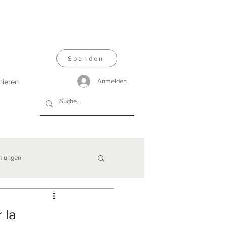
Spenden
nieren
Anmelden
lungen
 la