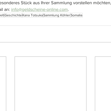
esonderes Stück aus Ihrer Sammlung vorstellen möchten,
l an: 
info@geldscheine-online.com
.
elt
Geschichte
Kana Totsuka
Sammlung Köhler
Somalia