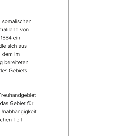
n somalischen 
maliland von 
 1884 ein 
die sich aus 
nd dem im 
g bereiteten 
 des Gebiets 
Treuhandgebiet 
das Gebiet für 
e Unabhängigkeit 
chen Teil 