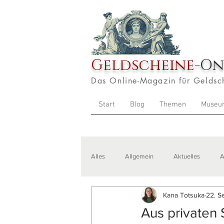
Geldscheine
-On
Das Online-Magazin für Geldsc
Start
Blog
Themen
Museu
Alles
Allgemein
Aktuelles
A
Kana Totsuka
22. S
Veranstaltungen
Zitate
Aus
Aus privaten