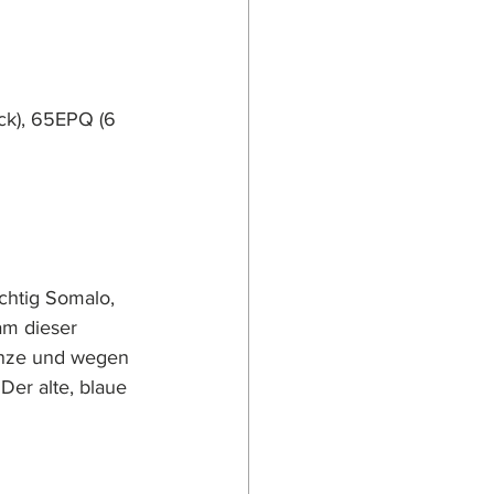
ck), 65EPQ (6 
ichtig Somalo, 
am dieser 
ünze und wegen 
Der alte, blaue 