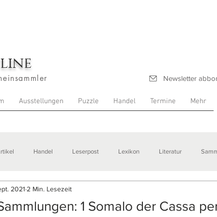
line
heinsammler
Newsletter abbo
m
Ausstellungen
Puzzle
Handel
Termine
Mehr
rtikel
Handel
Leserpost
Lexikon
Literatur
Samm
ept. 2021
2 Min. Lesezeit
stellungen
 Sammlungen: 1 Somalo der Cassa per