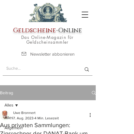
Geldscheine
-Online
Das Online-Magazin für
Geldscheinsammler
Newsletter abbonieren
Beitrag
Alles
Uwe Bronnert
Alles
7. Aug. 2023
4 Min. Lesezeit
Aus privaten Sammlungen:
Allgemein
Zinsrechner der DANAT-Bank um