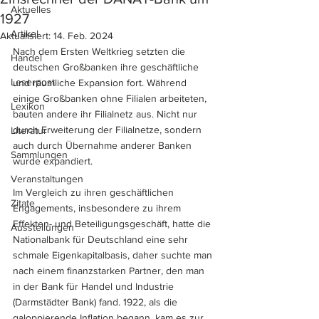
Aktuelles
1927
Artikel
Aktualisiert:
14. Feb. 2024
Nach dem Ersten Weltkrieg setzten die 
Handel
deutschen Großbanken ihre geschäftliche 
Leserpost
und räumliche Expansion fort. Während 
einige Großbanken ohne Filialen arbeiteten, 
Lexikon
bauten andere ihr Filialnetz aus. Nicht nur 
durch Erweiterung der Filialnetze, sondern 
Literatur
auch durch Übernahme anderer Banken 
Sammlungen
wurde expandiert.
Veranstaltungen
Im Vergleich zu ihren geschäftlichen 
Zitate
Engagements, insbesondere zu ihrem 
Effekten- und Beteiligungsgeschäft, hatte die 
Ausstellungen
Nationalbank für Deutschland eine sehr 
schmale Eigenkapitalbasis, daher suchte man 
nach einem finanzstarken Partner, den man 
in der Bank für Handel und Industrie 
(Darmstädter Bank) fand. 1922, als die 
galoppierende Inflation begann, kam es zur 