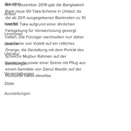
Aktuelles
Am 15. Dezember 2019 gab die Bangladesh 
Bank neue 50-Taka-Scheine in Umlauf, da 
Artikel
die ab 2011 ausgegebenen Banknoten zu 10 
Handel
und 50 Taka aufgrund einer ähnlichen 
Farbgebung für Verwechslung gesorgt 
Leserpost
hatten. Die Fünziger wechselten nun daher 
ihre Farbe von Violett auf ein rötliches 
Lexikon
Orange; die Gestaltung mit dem Porträt des 
Literatur
Scheichs Mujibur Rahmen auf der 
Vorderseite sowie einer Szene mit Pflug aus 
Sammlungen
einem Gemälde von Zainul Abedin auf der 
Veranstaltungen
Rückseite bleibt dieselbe.
Zitate
Ausstellungen