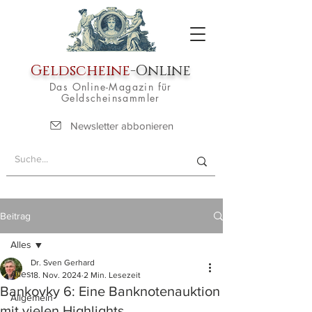
Geldscheine
-Online
Das Online-Magazin für
Geldscheinsammler
Newsletter abbonieren
Beitrag
Alles
Dr. Sven Gerhard
Alles
18. Nov. 2024
2 Min. Lesezeit
Bankovky 6: Eine Banknotenauktion
Allgemein
mit vielen Highlights