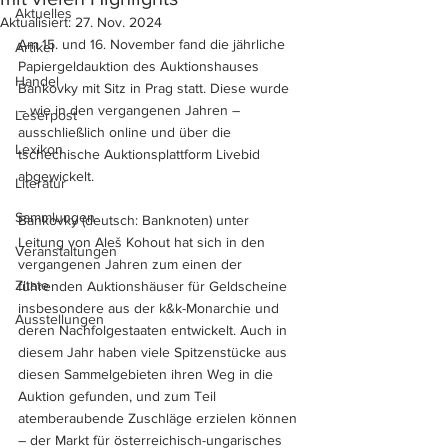
Aktuelles
Aktualisiert:
27. Nov. 2024
Am 15. und 16. November fand die jährliche 
Artikel
Papiergeldauktion des Auktionshauses 
Handel
Bankovky mit Sitz in Prag statt. Diese wurde 
– wie in den vergangenen Jahren – 
Leserpost
ausschließlich online und über die 
Lexikon
tschechische Auktionsplattform Livebid 
abgewickelt.
Literatur
Sammlungen
Bankovky (deutsch: Banknoten) unter 
Leitung von Aleš Kohout hat sich in den 
Veranstaltungen
vergangenen Jahren zum einen der 
Zitate
führenden Auktionshäuser für Geldscheine 
insbesondere aus der k&k-Monarchie und 
Ausstellungen
deren Nachfolgestaaten entwickelt. Auch in 
diesem Jahr haben viele Spitzenstücke aus 
diesen Sammelgebieten ihren Weg in die 
Auktion gefunden, und zum Teil 
atemberaubende Zuschläge erzielen können 
– der Markt für österreichisch-ungarisches 