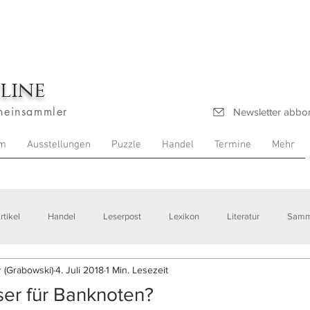
line
heinsammler
Newsletter abbo
m
Ausstellungen
Puzzle
Handel
Termine
Mehr
rtikel
Handel
Leserpost
Lexikon
Literatur
Samm
 (Grabowski)
4. Juli 2018
1 Min. Lesezeit
stellungen
er für Banknoten?