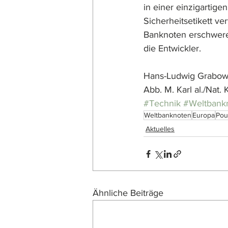
in einer einzigartige
Sicherheitsetikett v
Banknoten erschwere
die Entwickler.
Hans-Ludwig Grabow
Abb. M. Karl al./Nat
#Technik
#Weltbank
Weltbanknoten
Europa
Pou
Aktuelles
Ähnliche Beiträge