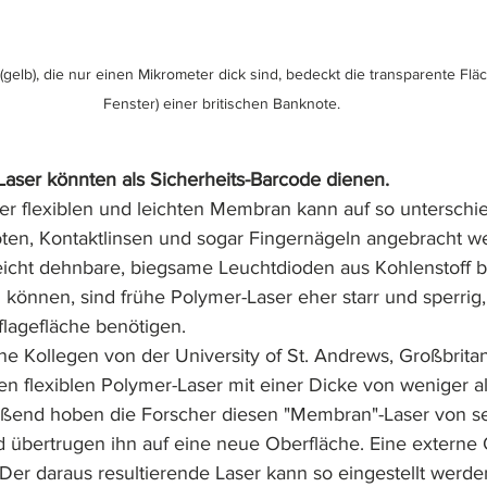
(gelb), die nur einen Mikrometer dick sind, bedeckt die transparente Flä
Fenster) einer britischen Banknote.
ser könnten als Sicherheits-Barcode dienen.
ner flexiblen und leichten Membran kann auf so unterschi
ten, Kontaktlinsen und sogar Fingernägeln angebracht w
icht dehnbare, biegsame Leuchtdioden aus Kohlenstoff b
können, sind frühe Polymer-Laser eher starr und sperrig, 
flagefläche benötigen. 
ne Kollegen von der University of St. Andrews, Großbritan
en flexiblen Polymer-Laser mit einer Dicke von weniger a
eßend hoben die Forscher diesen "Membran"-Laser von s
d übertrugen ihn auf eine neue Oberfläche. Eine externe 
Der daraus resultierende Laser kann so eingestellt werden