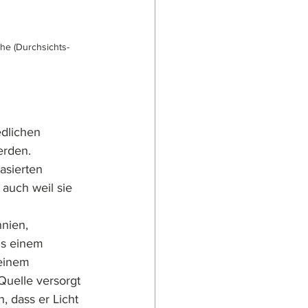
che (Durchsichts-
edlichen 
erden.
asierten 
auch weil sie 
nien, 
ls einem 
einem 
Quelle versorgt 
, dass er Licht 