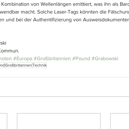
n Kombination von Wellenlängen emittiert, was ihn als Bar
erwendbar macht. Solche Laser-Tags könnten die Fälschun
n und bei der Authentifizierung von Ausweisdokumenten 
ski
. Kommun.
noten
#Europa
#Großbritannien
#Pound
#Grabowski
nd
Großbritannien
Technik