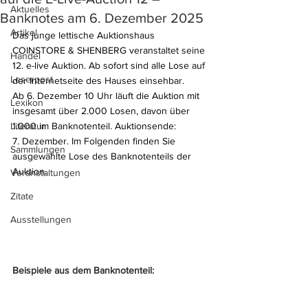
Aktuelles
Banknotes am 6. Dezember 2025
Artikel
Das junge lettische Auktionshaus 
COINSTORE & SHENBERG veranstaltet seine 
Handel
12. e-live Auktion. Ab sofort sind alle Lose auf 
Leserpost
der Internetseite des Hauses einsehbar.
Ab 6. Dezember 10 Uhr läuft die Auktion mit 
Lexikon
insgesamt über 2.000 Losen, davon über 
Literatur
1.000 im Banknotenteil. Auktionsende: 
7. Dezember. Im Folgenden finden Sie 
Sammlungen
ausgewählte Lose des Banknotenteils der 
Auktion.
Veranstaltungen
Zitate
Ausstellungen
Beispiele aus dem Banknotenteil: