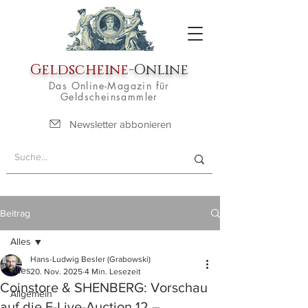
Geldscheine
-Online
Das Online-Magazin für
Geldscheinsammler
Newsletter abbonieren
Beitrag
Alles
Hans-Ludwig Besler (Grabowski)
Alles
20. Nov. 2025
4 Min. Lesezeit
Coinstore & SHENBERG: Vorschau
Allgemein
auf die E-Live-Auction 12 –