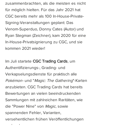
zusammenbrachten, als die meisten es nicht 
für möglich hielten. Für das Jahr 2021 hat 
CGC bereits mehr als 100 In-House-Private-
Signing-Veranstaltungen geplant: Das 
Venom-Superduo, Donny Cates (Autor) und 
Ryan Stegman (Zeichner), kam 2020 für eine 
In-House-Privatsignierung zu CGC, und sie 
kommen 2021 wieder!
Im Juli startete 
CGC Trading Cards
, um 
Authentifizierungs-, Grading- und 
Verkapselungsdienste für praktisch alle 
Pokémon- 
und "
Magic: The Gathering
"-Karten 
anzubieten. CGC Trading Cards hat bereits 
Bewertungen an vielen beeindruckenden 
Sammlungen mit zahlreichen Raritäten, wie 
die "Power Nine" von 
Magic
, sowie 
spannenden Fehler, Varianten, 
versehentlichen frühen Veröffentlichungen 
und mehr vorgenommen.