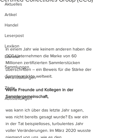
Aktuelles
Artikel
Handel
Leserpost
Lexikon
In einem Jahr wie keinem anderen haben die 
CCG-Unternehmen die Marke von 60 
Literatur
Millionen zertifizierten Sammlerstücken 
Sammlungen
überschritten – ein Beweis für die Stärke der 
Sammlermärkte weltweit.
Veranstaltungen
Zitate
Werte Freunde und Kollegen in der 
Sammlergemeinschaft,
Ausstellungen
was kann ich über das letzte Jahr sagen, 
was nicht bereits gesagt wurde? Es war ein 
in der Tat beispielloses, turbulentes Jahr 
voller Veränderungen. Im März 2020 wusste 
niemand von uns, wie es den 