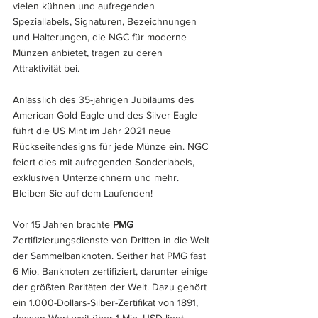
vielen kühnen und aufregenden 
Speziallabels, Signaturen, Bezeichnungen 
und Halterungen, die NGC für moderne 
Münzen anbietet, tragen zu deren 
Attraktivität bei.
Anlässlich des 35-jährigen Jubiläums des 
American Gold Eagle und des Silver Eagle 
führt die US Mint im Jahr 2021 neue 
Rückseitendesigns für jede Münze ein. NGC 
feiert dies mit aufregenden Sonderlabels, 
exklusiven Unterzeichnern und mehr. 
Bleiben Sie auf dem Laufenden!
Vor 15 Jahren brachte 
PMG
Zertifizierungsdienste von Dritten in die Welt 
der Sammelbanknoten. Seither hat PMG fast 
6 Mio. Banknoten zertifiziert, darunter einige 
der größten Raritäten der Welt. Dazu gehört 
ein 1.000-Dollars-Silber-Zertifikat von 1891, 
dessen Wert weit über 1 Mio. USD liegt.