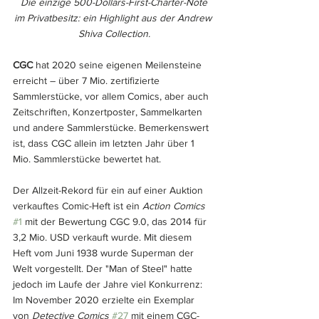
Die einzige 500-Dollars-First-Charter-Note
im Privatbesitz: ein Highlight aus der Andrew 
Shiva Collection.
CGC
hat 2020 seine eigenen Meilensteine 
erreicht – über 7 Mio. zertifizierte 
Sammlerstücke, vor allem Comics, aber auch 
Zeitschriften, Konzertposter, Sammelkarten 
und andere Sammlerstücke. Bemerkenswert 
ist, dass CGC allein im letzten Jahr über 1 
Mio. Sammlerstücke bewertet hat.
Der Allzeit-Rekord für ein auf einer Auktion 
verkauftes Comic-Heft ist ein
 Action Comics 
#1
 mit der Bewertung CGC 9.0, das 2014 für 
3,2 Mio. USD verkauft wurde. Mit diesem 
Heft vom Juni 1938 wurde Superman der 
Welt vorgestellt. Der "Man of Steel" hatte 
jedoch im Laufe der Jahre viel Konkurrenz: 
Im November 2020 erzielte ein Exemplar 
von 
Detective Comics
#27
 mit einem CGC-