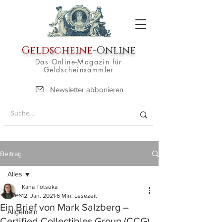
Geldscheine
-Online
Das Online-Magazin für
Geldscheinsammler
Newsletter abbonieren
Beitrag
Alles
Kana Totsuka
Alles
12. Jan. 2021
6 Min. Lesezeit
Ein Brief von Mark Salzberg –
Allgemein
Certified Collectibles Group (CCG)