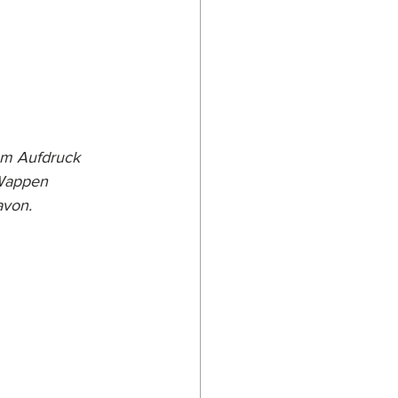
dem Aufdruck 
Wappen 
avon.