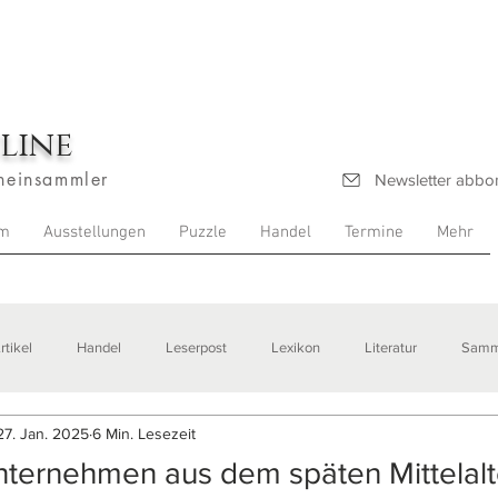
line
heinsammler
Newsletter abbo
m
Ausstellungen
Puzzle
Handel
Termine
Mehr
rtikel
Handel
Leserpost
Lexikon
Literatur
Samm
27. Jan. 2025
6 Min. Lesezeit
stellungen
nternehmen aus dem späten Mittelalt