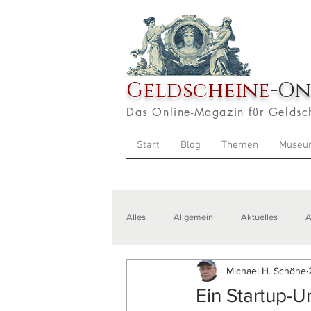
Geldscheine
-On
Das Online-Magazin für Geldsc
Start
Blog
Themen
Museu
Alles
Allgemein
Aktuelles
A
Michael H. Schöne
Veranstaltungen
Zitate
Aus
Ein Startup-U