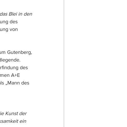
das Blei in den 
dung des 
tung von 
zum Gutenberg, 
dlegende. 
rfindung des 
hmen A+E 
ls „Mann des 
 
ie Kunst der 
samkeit ein 