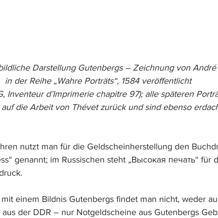
 bildliche Darstellung Gutenbergs – Zeichnung von André 
in der Reihe „Wahre Porträts“, 1584 veröffentlicht 
nventeur dʼImprimerie chapitre 97); alle späteren Portr
auf die Arbeit von Thévet zurück und sind ebenso erdach
hren nutzt man für die Geldscheinherstellung den Buchd
ress“ genannt; im Russischen steht „Высокая печать“ für 
druck.
it einem Bildnis Gutenbergs findet man nicht, weder au
 aus der DDR – nur Notgeldscheine aus Gutenbergs Gebu