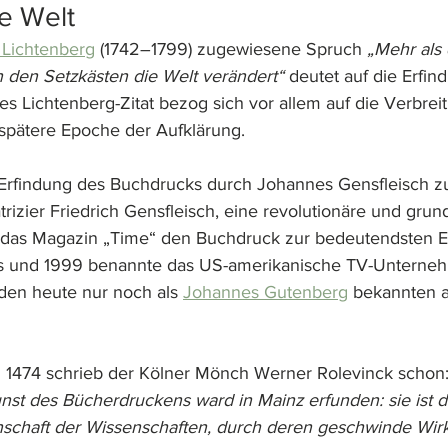
e Welt
 Lichtenberg
 (1742–1799) zugewiesene Spruch 
„Mehr als 
n den Setzkästen die Welt verändert“
 deutet auf die Erfin
es Lichtenberg-Zitat bezog sich vor allem auf die Verbrei
spätere Epoche der Aufklärung.
e Erfindung des Buchdrucks durch Johannes Gensfleisch 
rizier Friedrich Gensfleisch, eine revolutionäre und grun
 das Magazin „Time“ den Buchdruck zur bedeutendsten E
s und 1999 benannte das US-amerikanische TV-Unterne
den heute nur noch als 
Johannes Gutenberg
 bekannten a
n 1474 schrieb der Kölner Mönch Werner Rolevinck schon:
nst des Bücherdruckens ward in Mainz erfunden: sie ist d
nschaft der Wissenschaften, durch deren geschwinde Wirk