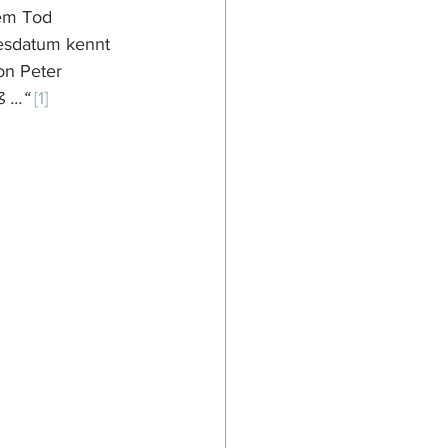
dem Tod 
desdatum kennt 
on Peter 
...“
[1]