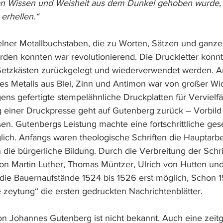
z an Wissen und Weisheit aus dem Dunkel gehoben wurde, 
erhellen.“ 
elner Metallbuchstaben, die zu Worten, Sätzen und ganze
den konnten war revolutionierend. Die Druckletter kon
 Setzkästen zurückgelegt und wiederverwendet werden. A
Metalls aus Blei, Zinn und Antimon war von großer Wich
ens gefertigte stempelähnliche Druckplatten für Vervielfä
 einer Druckpresse geht auf Gutenberg zurück – Vorbild
n. Gutenbergs Leistung machte eine fortschrittliche gesel
lich. Anfangs waren theologische Schriften die Hauptarbe
 die bürgerliche Bildung. Durch die Verbreitung der Schri
n Martin Luther, Thomas Müntzer, Ulrich von Hutten und
die Bauernaufstände 1524 bis 1526 erst möglich, Schon 
 zeytung“ die ersten gedruckten Nachrichtenblätter.
n Johannes Gutenberg ist nicht bekannt. Auch eine zeit