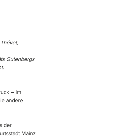
Thévet, 
äts Gutenbergs 
t.
ruck – im 
die andere 
s der 
rtsstadt Mainz 