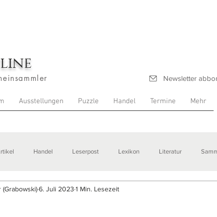
line
heinsammler
Newsletter abbo
m
Ausstellungen
Puzzle
Handel
Termine
Mehr
rtikel
Handel
Leserpost
Lexikon
Literatur
Samm
 (Grabowski)
6. Juli 2023
1 Min. Lesezeit
stellungen