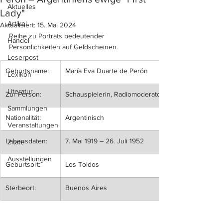
Aktuelles
Lady"
Artikel
Aktualisiert:
15. Mai 2024
Reihe zu Porträts bedeutender 
Handel
Persönlichkeiten auf Geldscheinen.
Leserpost
​Geburtsname:
María Eva Duarte de Perón
Lexikon
Literatur
Zur Person:
Schauspielerin, Radiomoderatorin, „Primera Dama“
Sammlungen
​Nationalität:
Argentinisch
Veranstaltungen
​Lebensdaten:
7. Mai 1919 – 26. Juli 1952
Zitate
Ausstellungen
​Geburtsort:
Los Toldos
​Sterbeort:
Buenos Aires