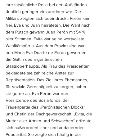
ihre tatsächliche Rolle bei den Aufständen 
deutlich geringer einzuordnen war: Die 
Militärs zeigten sich beeindruckt. Perón kam 
frei. Eva und Juan heirateten. Die Wahl nach 
dem Putsch gewann Juan Perón mit 54 % 
aller Stimmen. Evita war seine wertvollste 
Wahlkämpferin. Aus dem Provinzkind war 
nun María Eva Duarte de Perón geworden, 
die Gattin des argentinischen 
Staatsoberhaupts. Als Frau des Präsidenten 
bekleidete sie zahlreiche Ämter zur 
Repräsentation. Das Ziel ihres Ehemannes, 
für soziale Gerechtigkeit zu sorgen, nahm 
sie gerne an. Eva Perón war nun 
Vorsitzende des Sozialfonds, der 
Frauenpartei des „Perónistischen Blocks“ 
und Chefin der Dachgewerkschaft. „Evita, die 
Mutter aller Armen und Schwachen“ erfreute 
sich außerordentlicher und andauernder 
Popularität. Sie zeigte sich häufig in der 