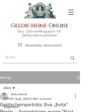
Geldscheine
-Online
Das Online-Magazin für
Geldscheinsammler
Newsletter abbonieren
Beitrag
Alles
Elias Heindl
Alles
13. Sept. 2023
3 Min. Lesezeit
Geldscheinporträts: Eva „Evita“
Allgemein
Perón – Argentiniens ewige "First