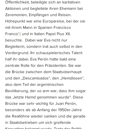
Öffentlichkeit, beteiligte sich an karitativen 
Aktionen und begleitete ihren Ehemann bei 
Zeremonien, Empfängen und Reisen. 
Höhepunkt war eine Europareise, bei der sie 
mit ihrem Mann in Spanien Francisco 
Franco
[1]
 und in Italien Papst Pius XII. 
besuchte.  Dabei war Eva nicht nur 
Begleiterin, sondern trat auch selbst in den 
Vordergrund. Ihr schauspielerisches Talent 
half ihr dabei. Eva Perón hatte bald eine 
zentrale Rolle für den Präsidenten. Sie war 
die Brücke zwischen dem Staatsoberhaupt 
und den „Descamisados“, den „Hemdlosen“, 
also dem Teil der argentinischen 
Bevölkerung, der so arm war, dass ihm sogar 
das „letzte Hemd genommen wurde“. Diese 
Brücke war sehr wichtig für Juan Perón, 
besonders als ab Anfang der 1950er-Jahre 
die Reallöhne wieder sanken und die gerade 
in Staatsbetrieben um sich greifende 
Korruption bekannt wurde. Trotz der Politik 