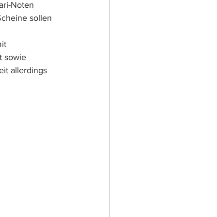
ari-Noten 
Scheine sollen 
it 
t sowie 
it allerdings 