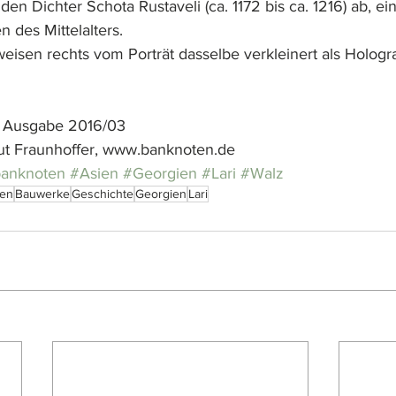
den Dichter Schota Rustaveli (ca. 1172 bis ca. 1216) ab, ei
 des Mittelalters. 
weisen rechts vom Porträt dasselbe verkleinert als Holog
, Ausgabe 2016/03
ut Fraunhoffer, www.banknoten.de
banknoten
#Asien
#Georgien
#Lari
#Walz
ien
Bauwerke
Geschichte
Georgien
Lari