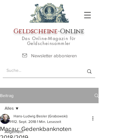
Geldscheine
-Online
Das Online-Magazin für
Geldscheinsammler
Newsletter abbonieren
Beitrag
Alles
Hans-Ludwig Besler (Grabowski)
Alles
12. Sept. 2018
1 Min. Lesezeit
Macau: Gedenkbanknoten
Allgemein
2018/2019