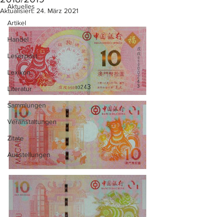
Aktuelles
Aktualisiert:
24. März 2021
Artikel
Handel
Leserpost
Lexikon
Literatur
Sammlungen
Veranstaltungen
Zitate
Ausstellungen