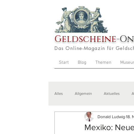
Geldscheine
-On
Das Online-Magazin für Geldsc
Start
Blog
Themen
Museu
Alles
Allgemein
Aktuelles
A
Donald Ludwig
18. 
Veranstaltungen
Zitate
Aus
Mexiko: Neue