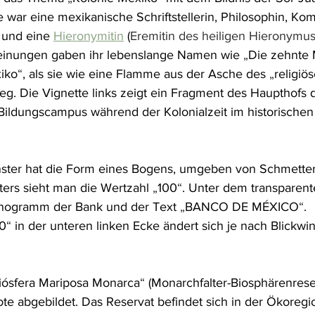
 war eine mexikanische Schriftstellerin, Philosophin, Kom
 und eine 
Hieronymitin
 (
Eremitin des heiligen Hieronymus
inungen gaben ihr lebenslange Namen wie 
„
Die zehnte
iko
“
, als sie wie eine Flamme aus der Asche des 
„
religiö
ieg. Die Vignette links zeigt ein Fragment des Haupthofs 
 Bildungscampus während der Kolonialzeit im historische
nster hat die Form eines Bogens, umgeben von Schmetter
ters sieht man die Wertzahl 
„
100
“
. Unter dem transparent
onogramm der Bank und der Text 
„
BANCO DE MÉXICO
“
. 
0
“
 in der unteren linken Ecke ändert sich je nach Blickwi
Biósfera Mariposa Monarca
“
 (Monarchfalter-Biosphärenreser
te abgebildet. Das Reservat befindet sich in der Ökoregi