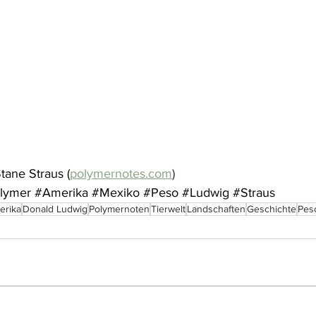
ane Straus (
polymernotes.com
)
lymer
#Amerika
#Mexiko
#Peso
#Ludwig
#Straus
erika
Donald Ludwig
Polymernoten
Tierwelt
Landschaften
Geschichte
Pes