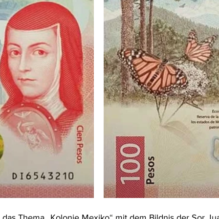
t das Thema 
„
Kolonie Mexiko
“
 mit dem Bildnis der Sor Jua