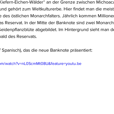
Kiefern-Eichen-Wälder
“
 an der Grenze zwischen Michoac
nd gehört zum Weltkulturerbe. Hier findet man die meist
 des östlichen Monarchfalters. Jährlich kommen Millione
as Reservat. In der Mitte der Banknote sind zwei Monarchf
Seidenpflanzblüte abgebildet. Im Hintergrund sieht man de
ald des Reservats.
uf Spanisch), das die neue Banknote präsentiert:
com/watch?v=nL0ScmMt08U&feature=youtu.be