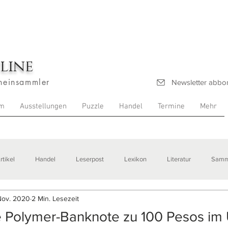
line
heinsammler
Newsletter abbo
m
Ausstellungen
Puzzle
Handel
Termine
Mehr
rtikel
Handel
Leserpost
Lexikon
Literatur
Samm
Nov. 2020
2 Min. Lesezeit
stellungen
 Polymer-Banknote zu 100 Pesos im