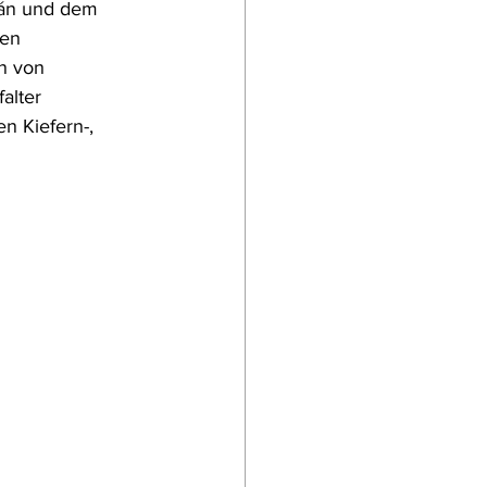
án und dem 
en 
n von 
alter 
n Kiefern-, 