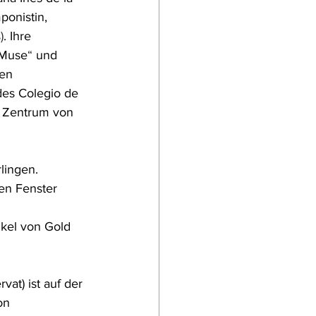
ponistin, 
)
. Ihre 
 Muse
“
 und 
sen 
des Colegio de 
n Zentrum von 
lingen. 
en Fenster 
nkel von Gold 
vat) ist auf der 
on 