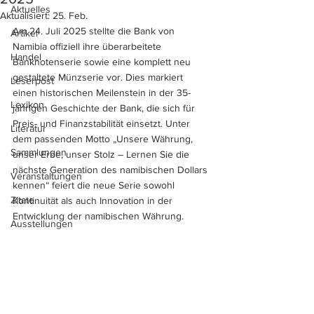
Aktuelles
Aktualisiert:
25. Feb.
Am 24. Juli 2025 stellte die Bank von 
Artikel
Namibia offiziell ihre überarbeitete 
Handel
Banknotenserie sowie eine komplett neu 
gestaltete Münzserie vor. Dies markiert 
Leserpost
einen historischen Meilenstein in der 35-
Lexikon
jährigen Geschichte der Bank, die sich für 
Preis- und Finanzstabilität einsetzt. Unter 
Literatur
dem passenden Motto „Unsere Währung, 
Sammlungen
unser Erbe, unser Stolz – Lernen Sie die 
nächste Generation des namibischen Dollars 
Veranstaltungen
kennen“ feiert die neue Serie sowohl 
Zitate
Kontinuität als auch Innovation in der 
Entwicklung der namibischen Währung. 
Ausstellungen