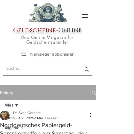
Geldscheine
-Online
Das Online-Magazin für
Geldscheinsammler
Newsletter abbonieren
Beitrag
Alles
Dr. Sven Gerhard
Alles
16. Apr. 2025
1 Min. Lesezeit
Norddeutsches Papiergeld-
Allgemein
Sammlertreffen am Samstag, den