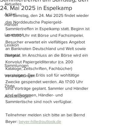
Aktuelles
24. Mai 2025 in Espelkamp
Artikel
Am Samstag, den 24. Mai 2025 findet wieder 
das Norddeutsche Papiergeld-
Handel
Sammlertreffen in Espelkamp statt. Beginn ist 
Leserpost
ab 10:00 Uhr mit Börse und Fachsimpelei. 
Besucher erwartet ein vielfältiges Angebot 
Lexikon
an Banknoten Deutschland und Welt sowie 
Literatur
Notgeld. Im Anschluss an die Börse wird ein 
Konvolut Papiergeldliteratur (ca. 200 
Sammlungen
Kataloge, Zeitschriften, Fachbücher) 
versteigert. Der Erlös soll für wohltätige 
Veranstaltungen
Zwecke gespendet werden. Ab 17:00 Uhr 
Zitate
sind Vorträge geplant. Sammler und Händler 
sind willkommen, Händler- und 
Ausstellungen
Sammlertische sind noch verfügbar. 
Teilnehmer melden sich bitte an bei Bernd 
Beyer: 
beyer-hille@outlook.de