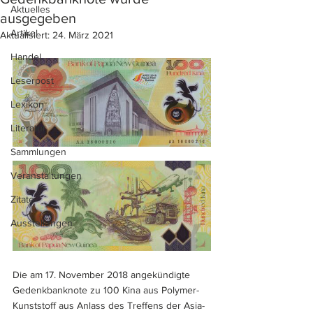
Aktuelles
ausgegeben
Artikel
Aktualisiert:
24. März 2021
Handel
Leserpost
Lexikon
Literatur
Sammlungen
Veranstaltungen
Zitate
Ausstellungen
Die am 17. November 2018 angekündigte 
Gedenkbanknote zu 100 Kina aus Polymer-
Kunststoff aus Anlass des Treffens der Asia-