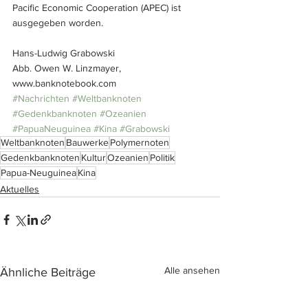
Pacific Economic Cooperation (APEC) ist 
ausgegeben worden.
Hans-Ludwig Grabowski
Abb. Owen W. Linzmayer, 
www.banknotebook.com
#Nachrichten
#Weltbanknoten
#Gedenkbanknoten
#Ozeanien
#PapuaNeuguinea
#Kina
#Grabowski
Weltbanknoten
Bauwerke
Polymernoten
Gedenkbanknoten
Kultur
Ozeanien
Politik
Papua-Neuguinea
Kina
Aktuelles
Alle ansehen
Ähnliche Beiträge