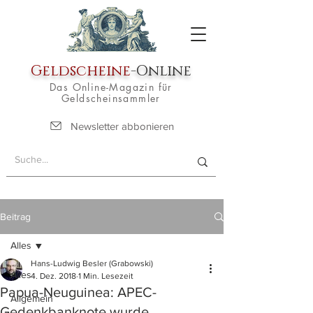
Geldscheine
-Online
Das Online-Magazin für
Geldscheinsammler
Newsletter abbonieren
Beitrag
Alles
Hans-Ludwig Besler (Grabowski)
Alles
4. Dez. 2018
1 Min. Lesezeit
Papua-Neuguinea: APEC-
Allgemein
Gedenkbanknote wurde