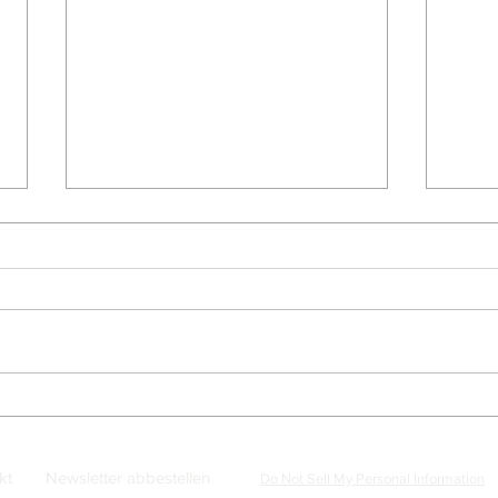
Auktionshaus Christoph
Teut
Gärtner: Nachbericht zum
Nach
Banknotenteil der 65. Auktion
Bank
vom 9. Juni 2026
vom 
kt
Newsletter abbestellen
Do Not Sell My Personal Information