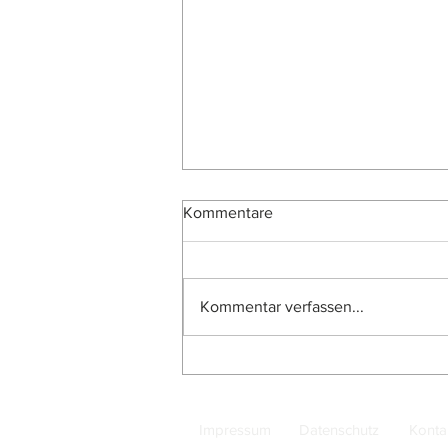
Kommentare
Kommentar verfassen...
Teutoburger Münzauktion:
Vorschau auf die Auktion 173
am 7. September 2026
Impressum
Datenschutz
Konta