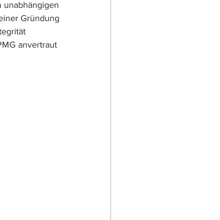
n unabhängigen 
 seiner Gründung 
egrität 
PMG anvertraut 