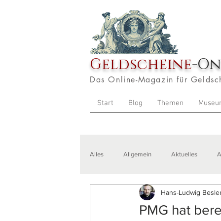
Geldscheine
-On
Das Online-Magazin für Geldsc
Start
Blog
Themen
Museu
Alles
Allgemein
Aktuelles
A
Hans-Ludwig Besler
Veranstaltungen
Zitate
Aus
PMG hat bereit