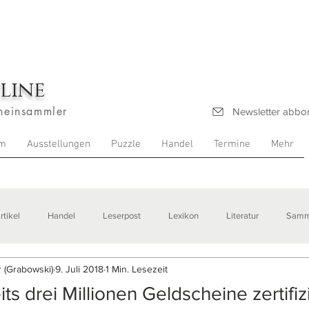
line
heinsammler
Newsletter abbo
m
Ausstellungen
Puzzle
Handel
Termine
Mehr
rtikel
Handel
Leserpost
Lexikon
Literatur
Samm
 (Grabowski)
9. Juli 2018
1 Min. Lesezeit
stellungen
s drei Millionen Geldscheine zertifiz