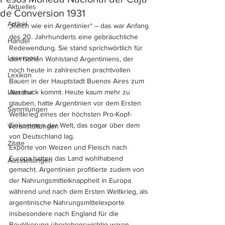
Aktuelles
de Conversion 1931
Artikel
„Reich wie ein Argentinier“ – das war Anfang 
des 20. Jahrhunderts eine gebräuchliche 
Handel
Redewendung. Sie stand sprichwörtlich für 
Leserpost
den hohen Wohlstand Argentiniens, der 
noch heute in zahlreichen prachtvollen 
Lexikon
Bauen in der Hauptstadt Buenos Aires zum 
Literatur
Ausdruck kommt. Heute kaum mehr zu 
glauben, hatte Argentinien vor dem Ersten 
Sammlungen
Weltkrieg eines der höchsten Pro-Kopf-
Einkommen der Welt, das sogar über dem 
Veranstaltungen
von Deutschland lag. 
Zitate
Exporte von Weizen und Fleisch nach 
Europa hatten das Land wohlhabend 
Ausstellungen
gemacht. Argentinien profitierte zudem von 
der Nahrungsmittelknappheit in Europa 
während und nach dem Ersten Weltkrieg, als 
argentinische Nahrungsmittelexporte 
insbesondere nach England für die 
Bevölkerung überlebenswichtig waren. 