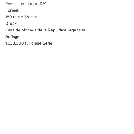
Pesos“ und Logo „RA“
Format:
180 mm x 88 mm
Druck: 
Casa de Moneda de la Republica Argentina
Auflage:
1.638.000 für diese Serie
Nummerierung: 
06,344,197 B
Umlauf:
1931 bis 31. Dezember 1969
Zitate
:			
247a (Standard Catalog of World Paper 
Money, Vol. II–General Issues), B243f (The 
Banknote Book), 391 a (Colantonio).
Dr. Sven Gerhard
Wenn auch Sie ein besonderes Stück aus 
Ihrer Sammlung vorstellen möchten, dann 