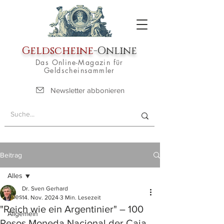
Geldscheine
-Online
Das Online-Magazin für
Geldscheinsammler
Newsletter abbonieren
Beitrag
Alles
Dr. Sven Gerhard
Alles
14. Nov. 2024
3 Min. Lesezeit
"Reich wie ein Argentinier" – 100
Allgemein
Pesos Moneda Nacional der Caja