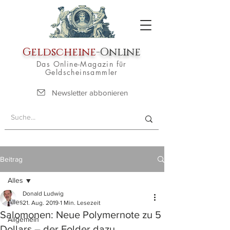
Geldscheine
-Online
Das Online-Magazin für
Geldscheinsammler
Newsletter abbonieren
Beitrag
Alles
Donald Ludwig
Alles
21. Aug. 2019
1 Min. Lesezeit
Salomonen: Neue Polymernote zu 5
Allgemein
Dollars – der Folder dazu