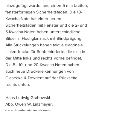
hinzugefügt wurde, und einen 5 mm breiten, 
fensterförmigen Sicherheitsfaden. Die 10-
Kwacha-Note hat einen neuen 
Sicherheitsfaden mit Fenster und die 2- und 
5-Kwacha-Noten haben unterschiedliche 
Bilder in Hochglanzlack mit Blindprägung. 
Alle Stückelungen haben taktile diagonale 
Liniendrucke für Sehbehinderte, die sich in 
der Mitte links und rechts vorne befindet. 
Die 5-, 10- und 20-Kwacha-Noten haben 
auch neue Druckereikennungen von 
Giesecke & Devrient auf der Rückseite 
rechts unten.
Hans-Ludwig Grabowski
Abb. Owen W. Linzmayer, 
www.banknotebook.com
#Nachrichten
#Weltbanknoten
#Afrika
#Sambia
#Kwacha
#Grabowski
Weltbanknoten
Bauwerke
Afrika
Tierwelt
Kultur