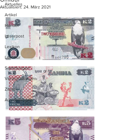
Aktuelles
Aktualisiert:
24. März 2021
Artikel
Handel
Leserpost
Lexikon
Literatur
Sammlungen
Veranstaltungen
Zitate
Ausstellungen