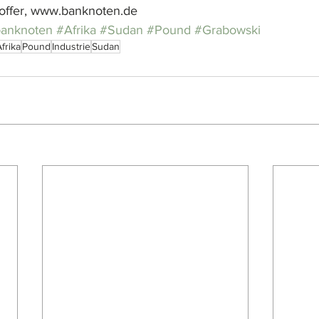
offer, www.banknoten.de
banknoten
#Afrika
#Sudan
#Pound
#Grabowski
frika
Pound
Industrie
Sudan