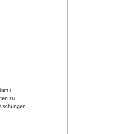
damit 
ten zu 
älschungen 