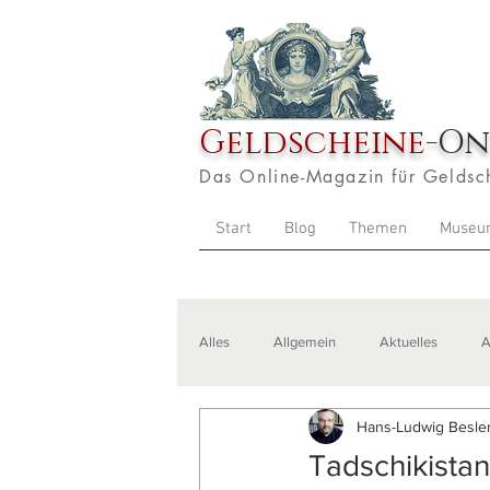
Geldscheine
-On
Das Online-Magazin für Geldsc
Start
Blog
Themen
Museu
Alles
Allgemein
Aktuelles
A
Hans-Ludwig Besler
Veranstaltungen
Zitate
Aus
Tadschikista