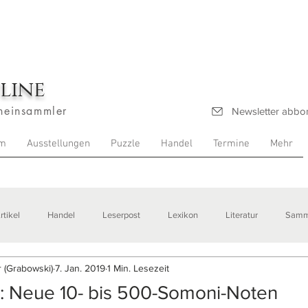
line
heinsammler
Newsletter abbo
m
Ausstellungen
Puzzle
Handel
Termine
Mehr
rtikel
Handel
Leserpost
Lexikon
Literatur
Samm
 (Grabowski)
7. Jan. 2019
1 Min. Lesezeit
stellungen
n: Neue 10- bis 500-Somoni-Noten