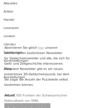
Aktuelles
Artikel
Handel
Leserpost
Lexikon
Literatur
Abonnieren Sie gleich 
hier
 unseren 
Sammlungen
wöchentlichen kostenlosen Newsletter 
für Geldscheinsammler und alle, die sich für 
Veranstaltungen
Geld- und Zeitgeschichte interessieren. 
Zitate
Mit jedem Newsletter gibt es ein neues 
kostenloses 3D-Geldscheinpuzzle, bei dem 
Ausstellungen
Sie sogar die Anzahl der Puzzleteile selbst 
bestimmen können.
Aktuell: 
100 Franken der Schweizerischen 
Nationalbank von 1946.