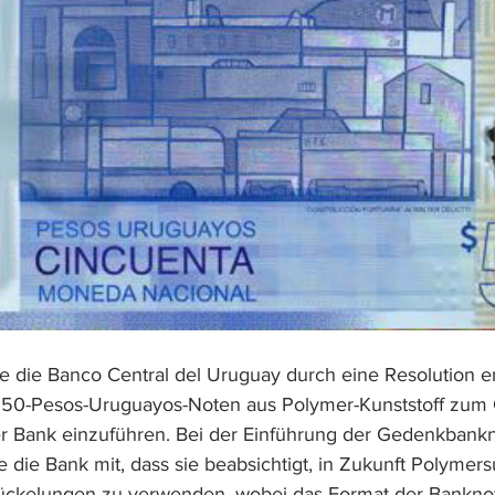
 die Banco Central del Uruguay durch eine Resolution er
e 50-Pesos-Uruguayos-Noten aus Polymer-Kunststoff zum
r Bank einzuführen. Bei der Einführung der Gedenkbankn
 die Bank mit, dass sie beabsichtigt, in Zukunft Polymersu
tückelungen zu verwenden, wobei das Format der Bankno