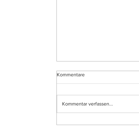
Kommentare
Kommentar verfassen...
Neue Ausstellung zu den
Entwürfen 2026 der dritten
Euro-Serie