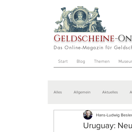
Geldscheine
-On
Das Online-Magazin für Geldsc
Start
Blog
Themen
Museu
Alles
Allgemein
Aktuelles
A
Hans-Ludwig Besler
Veranstaltungen
Zitate
Aus
Uruguay: Ne