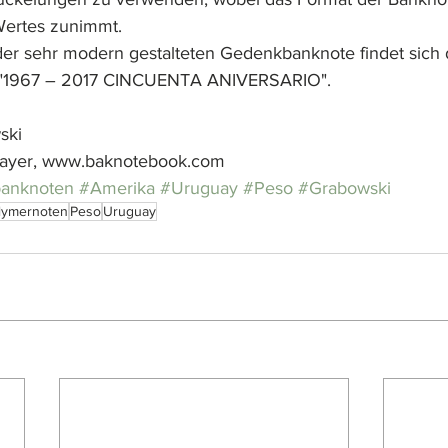
Wertes zunimmt.
der sehr modern gestalteten Gedenkbanknote findet sich 
 "1967 – 2017 CINCUENTA ANIVERSARIO".
ski
ayer, www.baknotebook.com
banknoten
#Amerika
#Uruguay
#Peso
#Grabowski
lymernoten
Peso
Uruguay