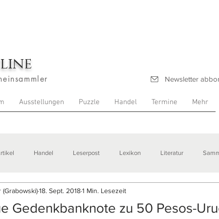
line
heinsammler
Newsletter abbo
m
Ausstellungen
Puzzle
Handel
Termine
Mehr
rtikel
Handel
Leserpost
Lexikon
Literatur
Samm
 (Grabowski)
18. Sept. 2018
1 Min. Lesezeit
stellungen
ue Gedenkbanknote zu 50 Pesos-Ur