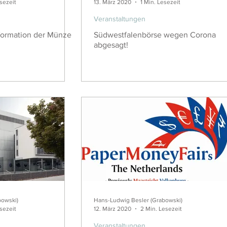
esezeit
13. März 2020
1 Min. Lesezeit
Veranstaltungen
formation der Münze
Südwestfalenbörse wegen Corona
abgesagt!
bowski)
Hans-Ludwig Besler (Grabowski)
esezeit
12. März 2020
2 Min. Lesezeit
Veranstaltungen