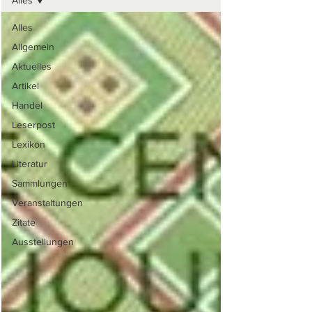
Alles
Alles
Allgemein
Aktuelles
Artikel
Handel
Leserpost
Lexikon
Literatur
Sammlungen
Veranstaltungen
Zitate
Ausstellungen