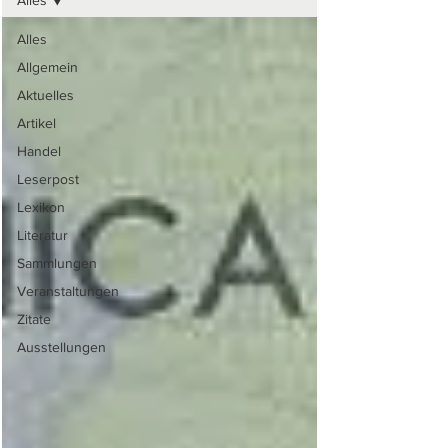
Alles
Alles
Allgemein
Aktuelles
Artikel
Handel
Leserpost
Lexikon
Literatur
Sammlungen
Veranstaltungen
Zitate
Ausstellungen