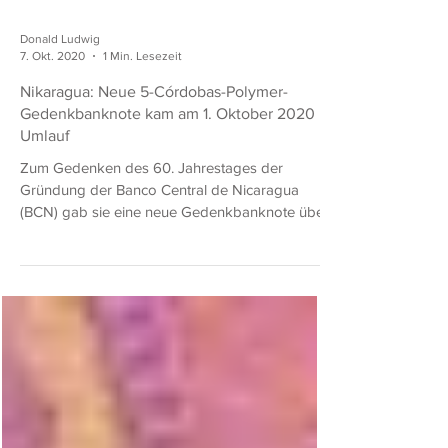
Donald Ludwig
7. Okt. 2020
1 Min. Lesezeit
Nikaragua: Neue 5-Córdobas-Polymer-
Gedenkbanknote kam am 1. Oktober 2020 in
Umlauf
Zum Gedenken des 60. Jahrestages der
Gründung der Banco Central de Nicaragua
(BCN) gab sie eine neue Gedenkbanknote über
5 Córdobas und zusätzlich Gedenkmünzen aus
Gold, Silber und Nickel aus. Die 5-Córdobas-
Note ist grau und auf einem Polymersubstrat
gedruckt. Auf der Vorderseite ist das BCN-
Gebäude abgebildet. Der Las-Piedrecitas-
Desnivel-Pass ist auf der Rückseite zu sehen.
Zusätzlich ist das BCN-Logo auf beiden Seiten
der Gedenkbanknote zu sehen. Am 30.
September 2020