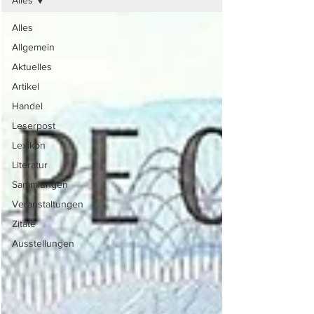
Alles
Alles
Allgemein
Aktuelles
Artikel
Handel
Leserpost
Lexikon
Literatur
Sammlungen
Veranstaltungen
Zitate
Ausstellungen