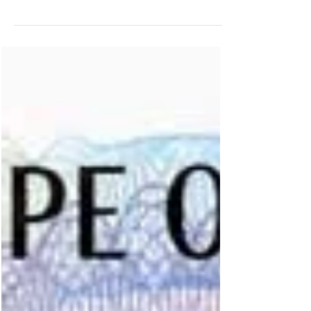
numismatische Nachdrucke von drei Werten aus
Westsamoa. Bank of Western Samoa: Moderner
Nachdruck einer 10-Tala-Note ohne Datum
(1967) mit Signatur von K. W. Taylor als Senior
Manager (WSM-18d). Mysteriös fingen ein paar
Händler vor einigen Monaten an, diese
Nachdrucke bündelweise als echt anzubieten.
Die Quelle ist die Firma Van Reijen. Einige
Sammler und ehrliche Händler haben Alarm
geschlagen u