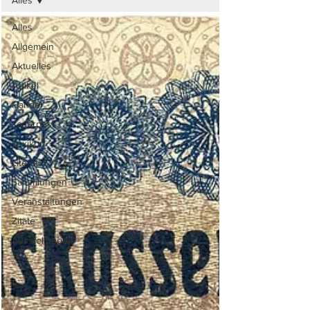
Alles
Alles
Allgemein
Aktuelles
Artikel
Handel
Leserpost
Lexikon
Literatur
Sammlungen
Veranstaltungen
Zitate
Ausstellungen