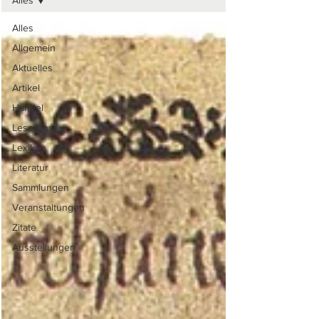
Alles
Alles
Allgemein
Aktuelles
Artikel
Handel
Leserpost
Lexikon
Literatur
Sammlungen
Veranstaltungen
Zitate
Ausstellungen