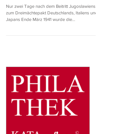
Das Notgeld der kroatischen Hauptstadt
Zagreb von 1942
Nur zwei Tage nach dem Beitritt Jugoslawiens
zum Dreimächtepakt Deutschlands, Italiens und
Japans Ende März 1941 wurde die
jugoslawische...