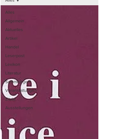
Alles
Alles
Allgemein
Aktuelles
Artikel
Handel
Leserpost
Lexikon
Literatur
Sammlungen
Veranstaltungen
Zitate
Ausstellungen