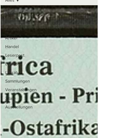
Alles
Alles
Allgemein
Aktuelles
Artikel
Handel
Leserpost
Lexikon
Literatur
Sammlungen
Veranstaltungen
Zitate
Ausstellungen