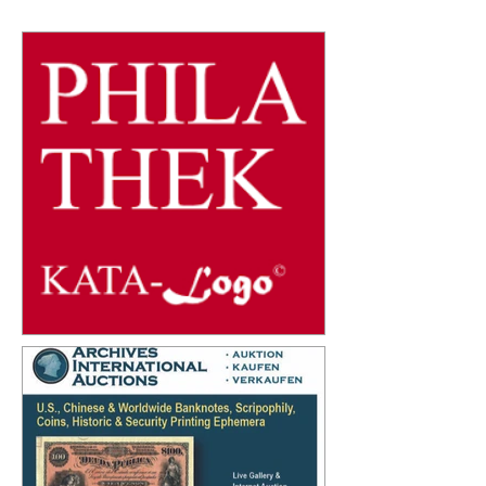
traumhafter Erhaltung, der mit einem Zuschlag
von 65.000 USD den Besitzer wechselte. Mit
Aufgeld betrug der Verkaufspreis insgesamt
78.000 USD (ca. 71.760 €): Deutsch-
Ostafrikanische B