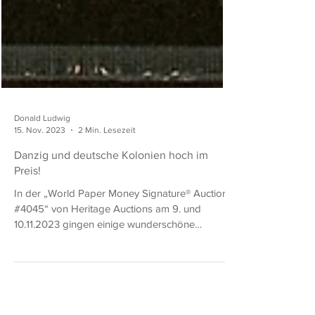
Donald Ludwig
15. Nov. 2023
2 Min. Lesezeit
Danzig und deutsche Kolonien hoch im
Preis!
In der „World Paper Money Signature® Auction
#4045“ von Heritage Auctions am 9. und
10.11.2023 gingen einige wunderschöne
Banknoten von Danzig, Deutschland und den
ehemaligen deutschen Kolonien für viel Geld
weg. Der Höhepunkt der Versteigerung war ein
500-Rupien-Schein aus Deutsch-Ostafrika in