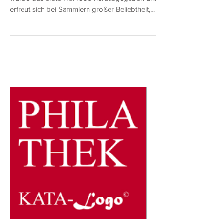
Antarktische Geldscheine
Diese Fantasie-Währung bzw. private Ausgabe
wurde das erste Mal 1996 herausgegeben und
erfreut sich bei Sammlern großer Beliebtheit,
denn...