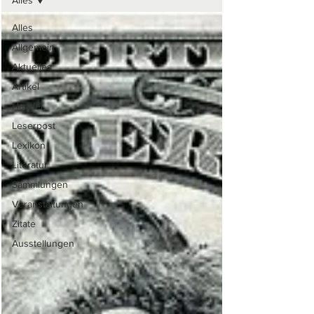
Alles
Alles
Allgemein
Aktuelles
Artikel
Handel
Leserpost
Lexikon
Literatur
Sammlungen
Veranstaltungen
Zitate
Ausstellungen