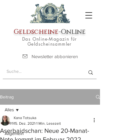
Geldscheine
-Online
Das Online-Magazin für
Geldscheinsammler
Newsletter abbonieren
Beitrag
Alles
Kana Totsuka
Alles
15. Dez. 2021
1 Min. Lesezeit
Aserbaidschan: Neue 20-Manat-
Allgemein
Note kommt im Februar 2022