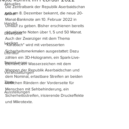
Aktuelles
Die Zentralbank der Republik Aserbaidschan 
gab am 8. Dezember bekannt, die neue 20-
Artikel
Manat-Banknote am 10. Februar 2022 in 
Handel
Umlauf zu geben. Bisher erschienen bereits 
aktualisierte Noten über 1, 5 und 50 Manat. 
Leserpost
Auch der Zwanziger mit dem Thema 
Lexikon
"Karabach" wird mit verbesserten 
Sicherheitsmerkmalen ausgestattet: Dazu 
Literatur
zählen ein 3D-Hologramm, ein Spark-Live-
Sammlungen
Element, ein Wasserzeichen mit dem 
Wappen der Republik Aserbaidschan und 
Veranstaltungen
dem Nominal, ertastbare Streifen an beiden 
Zitate
seitlichen Rändern der Vorderseite für 
Menschen mit Sehbehinderung, ein 
Ausstellungen
Sicherheitsstreifen, irisierende Druckeffekte 
und Mikrotexte. 