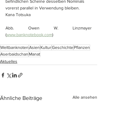
befindlichen Scheine desselben Nominals 
vorerst parallel in Verwendung bleiben.
Kana Totsuka
Abb. Owen W. Linzmayer 
(
www.banknotebook.com
)
Weltbanknoten
Asien
Kultur
Geschichte
Pflanzen
Aserbaidschan
Manat
Aktuelles
Alle ansehen
Ähnliche Beiträge