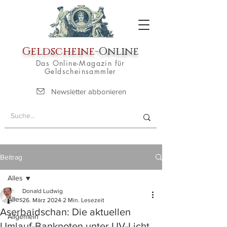
Geldscheine
-Online
Das Online-Magazin für
Geldscheinsammler
Newsletter abbonieren
Beitrag
Alles
Donald Ludwig
Alles
26. März 2024
2 Min. Lesezeit
Aserbaidschan: Die aktuellen
Allgemein
Umlauf-Banknoten unter UV-Licht