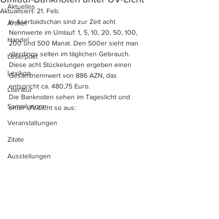
Aktuelles
Aktualisiert:
21. Feb.
In Aserbaidschan sind zur Zeit acht 
Artikel
Nennwerte im Umlauf: 1, 5, 10, 20, 50, 100, 
Handel
200 und 500 Manat. Den 500er sieht man 
allerdings selten im täglichen Gebrauch. 
Leserpost
Diese acht Stückelungen ergeben einen 
Lexikon
Gesamtnennwert von 886 AZN, das 
entspricht ca. 480,75 Euro.
Literatur
Die Banknoten sehen im Tageslicht und 
Sammlungen
unter UV-Licht so aus:
Veranstaltungen
Zitate
Ausstellungen