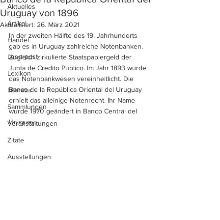
Aktuelles
Uruguay von 1896
Artikel
Aktualisiert:
26. März 2021
In der zweiten Hälfte des 19. Jahrhunderts 
Handel
gab es in Uruguay zahlreiche Notenbanken. 
Leserpost
Zugleich zirkulierte Staatspapiergeld der 
Junta de Credito Publico. Im Jahr 1893 wurde 
Lexikon
das Notenbankwesen vereinheitlicht. Die 
Banco de la República Oriental del Uruguay 
Literatur
erhielt das alleinige Notenrecht. Ihr Name 
Sammlungen
wurde 1970 geändert in Banco Central del 
Uruguay. 
Veranstaltungen
Zitate
Ausstellungen