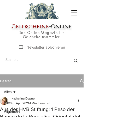
Geldscheine
-Online
Das Online-Magazin für
Geldscheinsammler
Newsletter abbonieren
Beitrag
Alles
Katharina Depner
Alles
10. Apr. 2019
1 Min. Lesezeit
Aus der HVB Stiftung: 1 Peso der
Allgemein
Banco de la República Oriental del