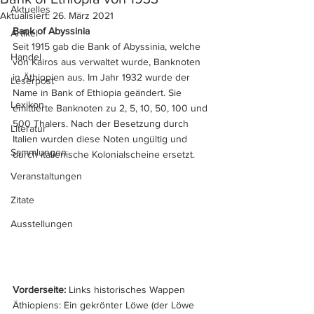
Aktuelles
Aktualisiert:
26. März 2021
Bank of Abyssinia
Artikel
Seit 1915 gab die Bank of Abyssinia, welche 
Handel
von Kairos aus verwaltet wurde, Banknoten 
in Äthiopien aus. Im Jahr 1932 wurde der 
Leserpost
Name in Bank of Ethiopia geändert. Sie 
Lexikon
emittierte Banknoten zu 2, 5, 10, 50, 100 und 
500 Thalers. Nach der Besetzung durch 
Literatur
Italien wurden diese Noten ungültig und 
Sammlungen
durch italienische Kolonialscheine ersetzt. 
Veranstaltungen
Zitate
Ausstellungen
Vorderseite: 
Links historisches Wappen 
Äthiopiens: Ein gekrönter Löwe (der Löwe 