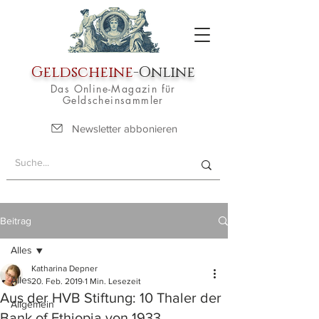
Geldscheine
-Online
Das Online-Magazin für
Geldscheinsammler
Newsletter abbonieren
Beitrag
Alles
Katharina Depner
Alles
20. Feb. 2019
1 Min. Lesezeit
Aus der HVB Stiftung: 10 Thaler der
Allgemein
Bank of Ethiopia von 1933