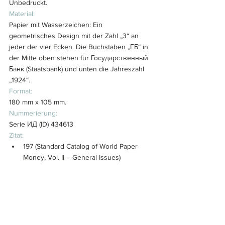
Unbedruckt.
Material:
Papier mit Wasserzeichen: 
Ein 
geometrisches Design mit der Zahl „3“ an 
jeder der vier Ecken. Die Buchstaben „ГБ“ in 
der Mitte oben stehen für Государственный 
Банк (Staatsbank) und unten die Jahreszahl 
„1924“.
Format:
180 mm x 105 mm.
Nummerierung:
Serie 
ИД
 (ID) 434613
Zitat:
197 (Standard Catalog of World Paper 
Money, Vol. II – General Issues)
Regis Giampersa
Wenn auch Sie ein besonderes Stück aus 