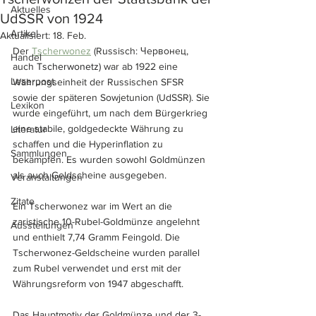
Aktuelles
UdSSR von 1924
Artikel
Aktualisiert:
18. Feb.
Der 
Tscherwonez
 (Russisch: Червонец, 
Handel
auch 
Tscherwonetz
) war ab 1922 eine 
Leserpost
Währungseinheit der Russischen SFSR 
sowie der späteren Sowjetunion (UdSSR). Sie 
Lexikon
wurde eingeführt, um nach dem Bürgerkrieg 
eine stabile, goldgedeckte Währung zu 
Literatur
schaffen und die Hyperinflation zu 
Sammlungen
bekämpfen. Es wurden sowohl Goldmünzen 
als auch Geldscheine ausgegeben. 
Veranstaltungen
Zitate
Ein Tscherwonez war im Wert an die 
zaristische 10-Rubel-Goldmünze angelehnt 
Ausstellungen
und enthielt 7,74 Gramm Feingold. Die 
Tscherwonez-Geldscheine wurden parallel 
zum Rubel verwendet und erst mit der 
Währungsreform von 1947 abgeschafft.
Das Hauptmotiv der Goldmünze und der 3-