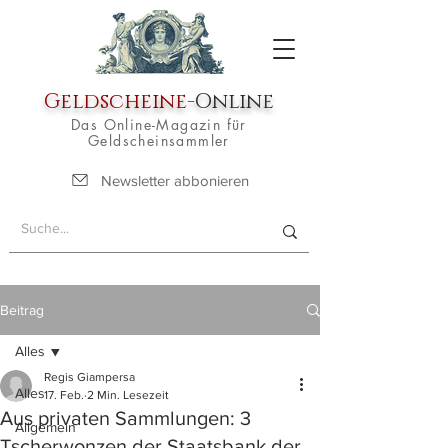
Geldscheine
-Online
Das Online-Magazin für
Geldscheinsammler
Newsletter abbonieren
Beitrag
Alles
Regis Giampersa
Alles
17. Feb.
2 Min. Lesezeit
Aus privaten Sammlungen: 3
Allgemein
Tscherwonzen der Staatsbank der