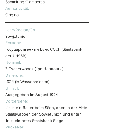
Sammlung Giampersa
Authentizität:
Original
Land/Region/Ort:
Sowjetunion
Emittent:
Государственный Банк СССР
 (Staatsbank 
der UdSSR)
Nominal:
3 Tscherwonez (
Три Червонца)
Datierung:
1924 (in Wasserzeichen)
Umlauf:
Ausgegeben im August 1924
Vorderseite:
Links ein Bauer beim Säen, oben in der Mitte 
Staatswappen der Sowjetunion und unten 
links ein rotes Staatsbank-Siegel.
Rückseite: