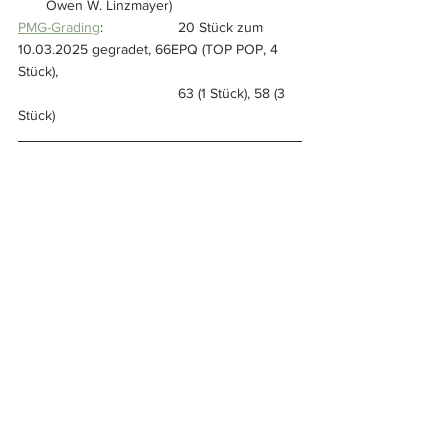
Owen W. Linzmayer)
PMG-Grading
: 		20 Stück zum 
10.03.2025 gegradet, 66EPQ (TOP POP, 4 
Stück), 
				63 (1 Stück), 58 (3 
Stück)
Donald Ludwig
Wenn auch Sie ein besonderes Stück aus 
Ihrer Sammlung vorstellen möchten, dann 
schicken Sie einfach eine E-Mail an: 
info@geldscheine-online.com
. 
Weltbanknoten
Porträts
Donald Ludwig
Afrika
Landschaften
Franc
Sammlung Köhler
Guinea
Sammlungen