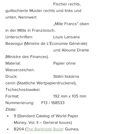
				Fischer rechts, 
guillochierte Muster rechts und links und 
unten, Nennwert 
				„Mille Francs“ oben 
in der Mitte in Französisch.
Unterschriften:		Louis Lansana 
Beavogui (Ministre de L'Économie Générale) 
				und Alioune Drame 
(Ministre des Finances).
Material:			Papier ohne 
Wasserzeichen.
Druck:			Státní tiskárna 
cenin (Staatliche Wertpapierdruckerei), 
Tschechoslowakei.
Format:			192 mm x 105 mm
Nummerierung:	F13 / 168533
Zitate:			
9 (Standard Catalog of World Paper 
Money, Vol. II – General Issues)
B204 (
The Banknote Book
: Guinea, 