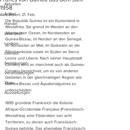
Aktuelles
1958
Artikel
Aktualisiert:
21. Feb.
Die Republik Guinea ist ein Küstenland in 
Handel
Westafrika. Sie grenzt im Westen an den 
Atlantischen Ozean, im Nordwesten an 
Leserpost
Guinea-Bissau, im Norden an den Senegal, 
Lexikon
im Nordosten an Mali, im Südosten an die 
Elfenbeinküste sowie im Süden an Sierra 
Literatur
Leone und Liberia. Nach seiner Hauptstadt 
Sammlungen
Conakry wird es manchmal auch als Guinea-
Conakry bezeichnet, um es von anderen 
Veranstaltungen
Gebieten in der gleichnamigen Region wie 
Zitate
Guinea-Bissau und Äquatorialguinea zu 
unterscheiden.
Ausstellungen
1895 gründete Frankreich die Kolonie 
Afrique-Occidentale Française (Französisch-
Westafrika), eine Föderation von acht 
Territorien, zu denen auch Französisch-
Guinea gehörte. Das ehemalige Französisch-