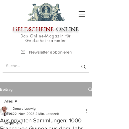
Geldscheine
-Online
Das Online-Magazin für
Geldscheinsammler
Newsletter abbonieren
Beitrag
Alles
Donald Ludwig
Alles
22. Nov. 2023
2 Min. Lesezeit
Aus privaten Sammlungen: 1000
Allgemein
Francs von Guinea aus dem Jahr