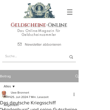
Geldscheine
-Online
Das Online-Magazin für
Geldscheinsammler
Newsletter abbonieren
Beitrag
Alles
Uwe Bronnert
Alles
25. Juli 2024
7 Min. Lesezeit
Das deutsche Kriegsschiff
Allgemein
"Hindenburg" und seine Gutscheine