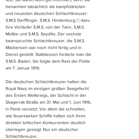
benannten tatsächlich die kampfstärksten 
und neuesten deutschen Schlachtkreuzer: 
S.M.S Derfflinger, S.M.S. Hindenburg,
[1]
 dazu 
ihre Vorläufer S.M.S. von der Tann, S.M.S. 
Moltke und S.M.S. Seydlitz. Der sechste 
beanspruchte Schlachtkreuzer, die S.M.S. 
Mackensen war noch nicht fertig und in 
Dienst gestellt. Stattdessen forderte man die 
S.M.S. Baden. Sie folgte dem Rest der Flotte 
am 7. Januar 1919.
Die deutschen Schlachtkreuzer hatten die 
Royal Navy im einzigen großen Seegefecht 
des Ersten Weltkriegs, der Schlacht in der 
Skagerrak-Straße am 31. Mai und 1. Juni 1916, 
in Panik versetzt. Vor allem die schnellen, 
wie feuerstarken Schiffe hatten sich ihren 
direkten britischen Konkurrenten deutlich 
überlegen gezeigt. Nur ein deutscher 
Schlachtkreuzer, 