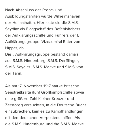
Nach Abschluss der Probe- und 
Ausbildungsfahrten wurde Wilhelmshaven 
der Heimathafen. Hier löste sie die S.M.S. 
Seydlitz als Flaggschiff des Befehlshabers 
der Aufklärungsschiffe und Führers der I. 
Aufklärungsgruppe, Vizeadmiral Ritter von 
Hipper, ab. 
Die I. Aufklärungsgruppe bestand damals 
aus S.M.S. Hindenburg, S.M.S. Derfflinger, 
S.M.S. Seydlitz, S.M.S. Moltke und S.M.S. von 
der Tann.
Als am 17. November 1917 starke britische 
Seestreitkräfte (fünf Großkampfschiffe sowie 
eine größere Zahl Kleiner Kreuzer und 
Zerstörer) versuchten, in die Deutsche Bucht 
einzubrechen, kam es zu Kampfhandlungen 
mit den deutschen Vorpostenschiffen. Als 
die S.M.S. Hindenburg und die S.M.S. Moltke 