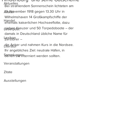
Aktuelles
Bei strahlendem Sonnenschein lichteten am 
19. November 1918 gegen 13.30 Uhr in 
Artikel
Wilhelmshaven 14 Großkampfschiffe der 
Handel
ehemals kaiserlichen Hochseeflotte, dazu 
sieben Kreuzer und 50 Torpedoboote – der 
Leserpost
damals in Deutschland übliche Name für 
Lexikon
Zerstörer – 
die Anker und nahmen Kurs in die Nordsee. 
Literatur
Ihr angebliches Ziel: neutrale Häfen, in 
Sammlungen
denen sie interniert werden sollten.
Veranstaltungen
Zitate
Ausstellungen