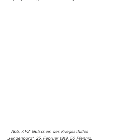
Abb. 7.1/2: Gutschein des Kriegsschiffes 
„Hindenburg“, 25. Februar 1919, 50 Pfennig, 