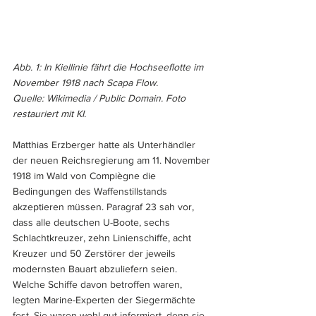
Abb. 1: In Kiellinie fährt die Hochseeflotte im 
November 1918 nach Scapa Flow.
Quelle: Wikimedia / Public Domain. 
Foto 
restauriert mit KI.
Matthias Erzberger hatte als Unterhändler 
der neuen Reichsregierung am 11. November 
1918 im Wald von Compiègne die 
Bedingungen des Waffenstillstands 
akzeptieren müssen. Paragraf 23 sah vor, 
dass alle deutschen U-Boote, sechs 
Schlachtkreuzer, zehn Linienschiffe, acht 
Kreuzer und 50 Zerstörer der jeweils 
modernsten Bauart abzuliefern seien. 
Welche Schiffe davon betroffen waren, 
legten Marine-Experten der Siegermächte 
fest. Sie waren wohl gut informiert, denn sie 