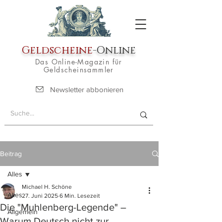
Geldscheine
-Online
Das Online-Magazin für
Geldscheinsammler
Newsletter abbonieren
Beitrag
Alles
Michael H. Schöne
Alles
27. Juni 2025
6 Min. Lesezeit
Die "Muhlenberg-Legende" –
Allgemein
Warum Deutsch nicht zur