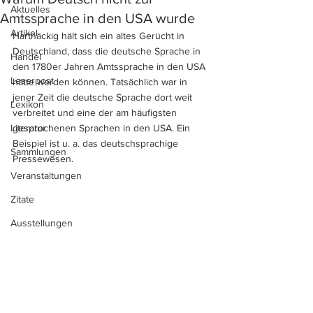
Aktuelles
Amtssprache in den USA wurde
Artikel
Hartnäckig hält sich ein altes Gerücht in 
Deutschland, dass die deutsche Sprache in 
Handel
den 1780er Jahren Amtssprache in den USA 
Leserpost
hätte werden können. Tatsächlich war in 
jener Zeit die deutsche Sprache dort weit 
Lexikon
verbreitet und eine der am häufigsten 
Literatur
gesprochenen Sprachen in den USA. Ein 
Beispiel ist u. a. das deutschsprachige 
Sammlungen
Pressewesen.
Veranstaltungen
Zitate
Ausstellungen