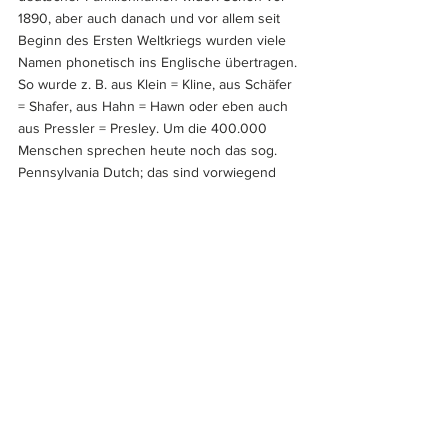
1890, aber auch danach und vor allem seit 
Beginn des Ersten Weltkriegs wurden viele 
Namen phonetisch ins Englische übertragen. 
So wurde z. B. aus Klein = Kline, aus Schäfer 
= Shafer, aus Hahn = Hawn oder eben auch 
aus Pressler = Presley. Um die 400.000 
Menschen sprechen heute noch das sog. 
Pennsylvania Dutch; das sind vorwiegend 
die Amischen (= Amish people). Außer dem 
von Tom Stebbins gestalteten 50-Dollar-
Schein der ACC-Serie (50-$-Fantasienoten 
aller USA-Bundesstaaten, hier für 
Pennsylvanien) gibt es keinen Geldschein, 
den man den Amischen oder irgendeinem 
Deutschstämmigen zuordnen kann – mit 
Ausnahme der 10-Dollars-Scheine mit dem 
Bildnis von Michael Hillegas.
[6]