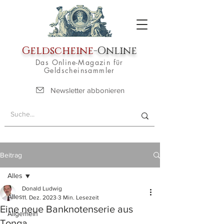
Geldscheine
-Online
Das Online-Magazin für
Geldscheinsammler
Newsletter abbonieren
Beitrag
Alles
Donald Ludwig
Alles
11. Dez. 2023
3 Min. Lesezeit
Eine neue Banknotenserie aus
Allgemein
Tonga