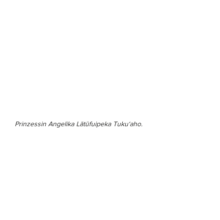
Prinzessin Angelika Lātūfuipeka Tukuʻaho.