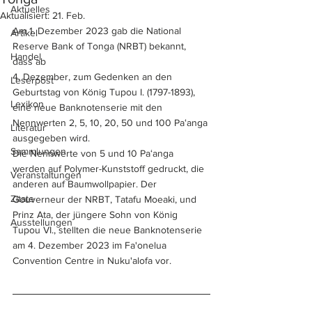
Aktuelles
Aktualisiert:
21. Feb.
Am 1. Dezember 2023 gab die National 
Artikel
Reserve Bank of Tonga (NRBT) bekannt, 
Handel
dass ab
4. Dezember, zum Gedenken an den 
Leserpost
Geburtstag von König Tupou I. (1797-1893), 
Lexikon
eine neue Banknotenserie mit den 
Nennwerten 2, 5, 10, 20, 50 und 100 Paʻanga 
Literatur
ausgegeben wird. 
Sammlungen
Die Nennwerte von 5 und 10 Paʻanga 
werden auf Polymer-Kunststoff gedruckt, die 
Veranstaltungen
anderen auf Baumwollpapier. Der 
Zitate
Gouverneur der NRBT, Tatafu Moeaki, und 
Prinz Ata, der jüngere Sohn von König 
Ausstellungen
Tupou VI., stellten die neue Banknotenserie 
am 4. Dezember 2023 im Fa'onelua 
Convention Centre in Nuku'alofa vor.