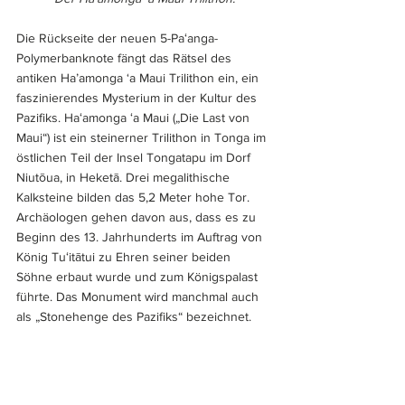
Die Rückseite der neuen 5-Paʻanga-
Polymerbanknote fängt das Rätsel des 
antiken Ha’amonga ‘a Maui Trilithon ein, ein 
faszinierendes Mysterium in der Kultur des 
Pazifiks. Haʻamonga ʻa Maui („Die Last von 
Maui“) ist ein steinerner Trilithon in Tonga im 
östlichen Teil der Insel Tongatapu im Dorf 
Niutōua, in Heketā. Drei megalithische 
Kalksteine bilden das 5,2 Meter hohe Tor. 
Archäologen gehen davon aus, dass es zu 
Beginn des 13. Jahrhunderts im Auftrag von 
König Tuʻitātui zu Ehren seiner beiden 
Söhne erbaut wurde und zum Königspalast 
führte. Das Monument wird manchmal auch 
als „Stonehenge des Pazifiks“ bezeichnet.