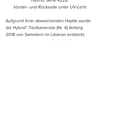
Vorder- und Rückseite unter UV-Licht.
Aufgrund ihrer abweichenden Haptik wurde 
die Hybrid™-Testbanknote (Nr. 6) Anfang 
2018 von Sammlern im Libanon entdeckt, 
was bedeutet, dass sie Ende 2017 oder 
Anfang 2018 in Umlauf gebracht wurde. Die 
Hybrid™-Testbanknoten der Papierfabrik 
Louisenthal beginnen alle mit dem Präfix 
K228. Die Sammler wussten, dass es sich 
hier um eine spezielle Banknote handelte, 
aber die meisten wussten zu diesem 
Zeitpunkt nichts oder nur wenig über die 
Details des Forschungsprojekts. Die Bank 
hat inzwischen bestätigt, dass es sich bei 
allen Banknoten, die mit K228 beginnen, um 
diese Hybrid™-Testbanknote handelt. Für die 
Präfixe der anderen 10 Testbanknoten liegen 
noch keine Informationen bzw. 
Bestätigungen vor.