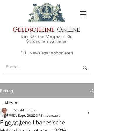
Geldscheine
-Online
Das Online-Magazin für
Geldscheinsammler
Newsletter abbonieren
Beitrag
Alles
Donald Ludwig
Alles
13. Sept. 2022
3 Min. Lesezeit
Eine seltene libanesische
Allgemein
Hybridbanknote von 2016