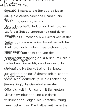
Aktuelles
Aktualisiert:
21. Feb.
Etwa 2015 startete die Banque du Liban 
Artikel
(BDL), die Zentralbank des Libanon, ein 
Handel
Forschungsprojekt, um die 
Materialbeschaffenheit einer Banknote im 
Leserpost
Laufe der Zeit zu untersuchen und deren 
Lexikon
Haltbarkeit zu messen. Die Haltbarkeit ist der 
Zeitraum, in dem eine im Umlauf befindliche 
Literatur
Banknote noch in einem ausreichend guten 
Sammlungen
Zustand ist, um nach den von der 
Zentralbank festgelegten Kriterien im Umlauf 
Veranstaltungen
zu bleiben. Die wichtigsten Faktoren, die 
Zitate
sich auf die Haltbarkeit einer Banknote 
auswirken, sind das Substrat selbst, andere 
Ausstellungen
technische Merkmale (z. B. die Lackierung 
[Varnishing]), die Gewohnheiten der 
Öffentlichkeit im Umgang mit Banknoten, 
Klimaschwankungen und alle damit 
verbundenen Folgen wie Verschmutzung, 
Feuchtigkeit usw. Die Haltbarkeit variiert je 